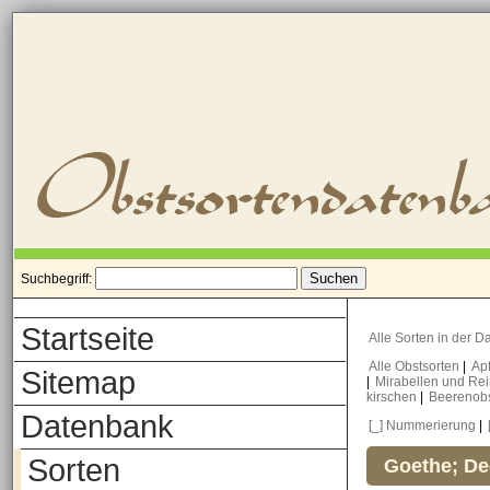
Suchbegriff:
Startseite
Alle Sorten in der 
Alle Obstsorten
|
Ap
Sitemap
|
Mirabellen und Re
kirschen
|
Beerenob
Datenbank
[_] Nummerierung
|
Sorten
Goethe; De