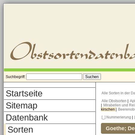
Suchbegriff:
Startseite
Alle Sorten in der 
Alle Obstsorten
|
Ap
Sitemap
|
Mirabellen und Re
kirschen
|
Beerenob
Datenbank
[_] Nummerierung
|
Sorten
Goethe; De