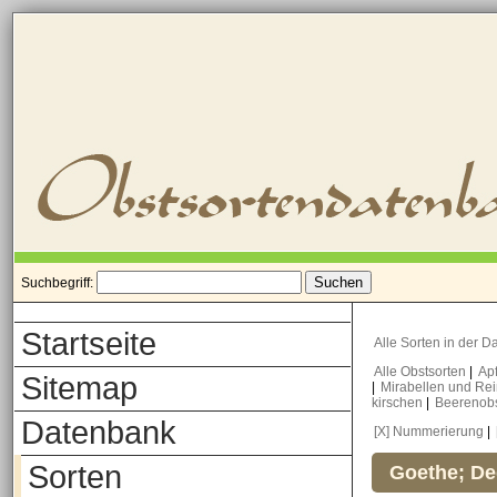
Suchbegriff:
Startseite
Alle Sorten in der 
Alle Obstsorten
|
Ap
Sitemap
|
Mirabellen und Re
kirschen
|
Beerenob
Datenbank
[X] Nummerierung
|
Sorten
Goethe; De