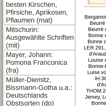
besten Kirschen,
Pfirsiche, Aprikosen,
Bergamot
Pflaumen (mat)
Beurré
Mitschurin:
Beurré 
Bonne 
Ausgewählte Schriften
Bonne d
(mit)
LER.291,
Mayer, Johann:
d'Arau
Louise 
Pomona Franconica
Bonne-
(fra)
Luise v
IH.3
Müller-Diemitz,
d'A
Bissmann-Gotha u.a.:
THOM.28
Deutschlands
Jersey, L
Obstsorten (do)
Bonne