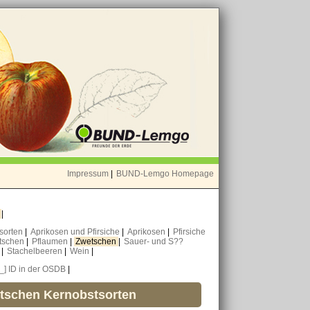
Impressum
|
BUND-Lemgo Homepage
o
|
nsorten
|
Aprikosen und Pfirsiche
|
Aprikosen
|
Pfirsiche
tschen
|
Pflaumen
|
Zwetschen
|
Sauer- und S??
n
|
Stachelbeeren
|
Wein
|
[_] ID in der OSDB
|
utschen Kernobstsorten