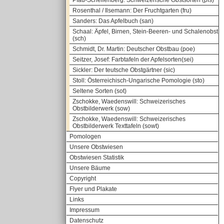
Pfau-Schellenberg: Schweizerische Obstsorten (pfs)
Rosenthal / Ilsemann: Der Fruchtgarten (fru)
Sanders: Das Apfelbuch (san)
Schaal: Äpfel, Birnen, Stein-Beeren- und Schalenobst
(sch)
Schmidt, Dr. Martin: Deutscher Obstbau (poe)
Seitzer, Josef: Farbtafeln der Apfelsorten(sei)
Sickler: Der teutsche Obstgärtner (sic)
Stoll: Österreichisch-Ungarische Pomologie (sto)
Seltene Sorten (sot)
Zschokke, Waedenswill: Schweizerisches
Obstbilderwerk (sow)
Zschokke, Waedenswill: Schweizerisches
Obstbilderwerk Texttafeln (sowt)
Pomologen
Unsere Obstwiesen
Obstwiesen Statistik
Unsere Bäume
Copyright
Flyer und Plakate
Links
Impressum
Datenschutz