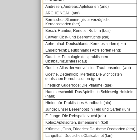
Fruchtkörbe
Andresen, Andreas: Apfelsorten (and)
ARCHE NOAH (anr)
Bernisches Stammregister vorzüglicher
Kernobstsorten (ber)
Bosch: Rambur, Renette, Rotbirn (bos)
Calwer: Obst- und Beerenfrüchte (cal)
Aehrenthal: Deutschlands Kernobstsorten (dko)
Engelbrecht: Deutschlands Apfelsorten (eng)
Gaucher: Pomologie des praktischen
Obstbaumzüchters (gau)
Goethe: Atlas der wertvollsten Traubensorten (wat)
Goethe, Degenkolb, Mertens: Die wichtigsten
deutschen Kernobstsorten (goe)
Friedrich Güderrode: Die Pflaume (gue)
Hammerschmidt: Das Apfelbuch Schleswig-Holstein
(ham)
Hinterthür: Praktisches Handbuch (hin)
Junge: Unser Beerenobst in Feld und Garten (jun)
E. Junge: Die Rebspalierzucht (reb)
Koloc: Apfelsorten, Birnensorten (kol)
Krümmel, Groh, Friedrich: Deutsche Obstsorten (deu)
Langethal: Deutsches Obstcabinet (lan)