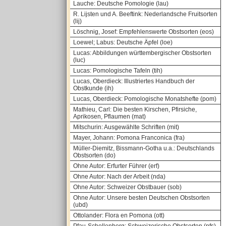
Lauche: Deutsche Pomologie (lau)
R. Lijsten und A. Beeftink: Nederlandsche Fruitsorten
(lij)
Löschnig, Josef: Empfehlenswerte Obstsorten (eos)
Loewel; Labus: Deutsche Äpfel (loe)
Lucas: Abbildungen württembergischer Obstsorten
(luc)
Lucas: Pomologische Tafeln (tih)
Lucas, Oberdieck: Illustriertes Handbuch der
Obstkunde (ih)
Lucas, Oberdieck: Pomologische Monatshefte (pom)
Mathieu, Carl: Die besten Kirschen, Pfirsiche,
Aprikosen, Pflaumen (mat)
Mitschurin: Ausgewählte Schriften (mit)
Mayer, Johann: Pomona Franconica (fra)
Müller-Diemitz, Bissmann-Gotha u.a.: Deutschlands
Obstsorten (do)
Ohne Autor: Erfurter Führer (erf)
Ohne Autor: Nach der Arbeit (nda)
Ohne Autor: Schweizer Obstbauer (sob)
Ohne Autor: Unsere besten Deutschen Obstsorten
(ubd)
Ottolander: Flora en Pomona (ott)