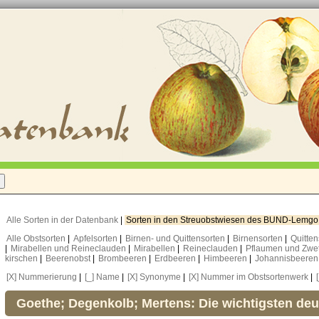
Alle Sorten in der Datenbank
|
Sorten in den Streuobstwiesen des BUND-Lemg
Alle Obstsorten
|
Apfelsorten
|
Birnen- und Quittensorten
|
Birnensorten
|
Quitte
|
Mirabellen und Reineclauden
|
Mirabellen
|
Reineclauden
|
Pflaumen und Zwe
kirschen
|
Beerenobst
|
Brombeeren
|
Erdbeeren
|
Himbeeren
|
Johannisbeere
[X] Nummerierung
|
[_] Name
|
[X] Synonyme
|
[X] Nummer im Obstsortenwerk
|
Goethe; Degenkolb; Mertens: Die wichtigsten de