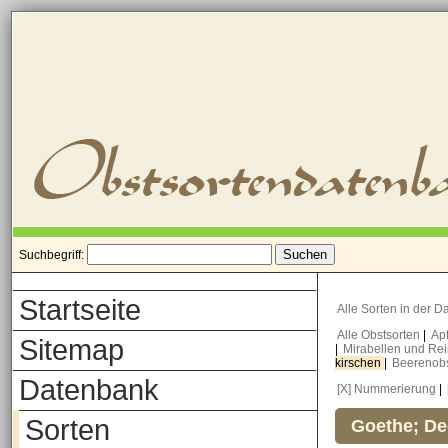
Suchbegriff:
Startseite
Alle Sorten in der 
Alle Obstsorten
|
Ap
Sitemap
|
Mirabellen und Re
kirschen
|
Beerenob
Datenbank
[X] Nummerierung
|
Sorten
Goethe; De