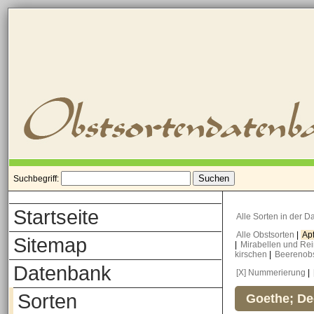
Suchbegriff:
Startseite
Alle Sorten in der 
Alle Obstsorten
|
Ap
Sitemap
|
Mirabellen und Re
kirschen
|
Beerenob
Datenbank
[X] Nummerierung
|
Sorten
Goethe; De