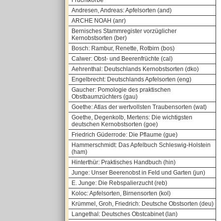
Fruchtkörbe
Andresen, Andreas: Apfelsorten (and)
ARCHE NOAH (anr)
Bernisches Stammregister vorzüglicher
Kernobstsorten (ber)
Bosch: Rambur, Renette, Rotbirn (bos)
Calwer: Obst- und Beerenfrüchte (cal)
Aehrenthal: Deutschlands Kernobstsorten (dko)
Engelbrecht: Deutschlands Apfelsorten (eng)
Gaucher: Pomologie des praktischen
Obstbaumzüchters (gau)
Goethe: Atlas der wertvollsten Traubensorten (wat)
Goethe, Degenkolb, Mertens: Die wichtigsten
deutschen Kernobstsorten (goe)
Friedrich Güderrode: Die Pflaume (gue)
Hammerschmidt: Das Apfelbuch Schleswig-Holstein
(ham)
Hinterthür: Praktisches Handbuch (hin)
Junge: Unser Beerenobst in Feld und Garten (jun)
E. Junge: Die Rebspalierzucht (reb)
Koloc: Apfelsorten, Birnensorten (kol)
Krümmel, Groh, Friedrich: Deutsche Obstsorten (deu)
Langethal: Deutsches Obstcabinet (lan)