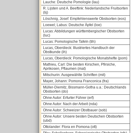
Lauche: Deutsche Pomologie (lau)
R. Lijsten und A. Beeftink: Nederlandsche Fruitsorten
(lij)
Löschnig, Josef: Empfehlenswerte Obstsorten (eos)
Loewel; Labus: Deutsche Äpfel (loe)
Lucas: Abbildungen württembergischer Obstsorten
(luc)
Lucas: Pomologische Tafeln (tih)
Lucas, Oberdieck: Illustriertes Handbuch der
Obstkunde (ih)
Lucas, Oberdieck: Pomologische Monatshefte (pom)
Mathieu, Carl: Die besten Kirschen, Pfirsiche,
Aprikosen, Pflaumen (mat)
Mitschurin: Ausgewählte Schriften (mit)
Mayer, Johann: Pomona Franconica (fra)
Müller-Diemitz, Bissmann-Gotha u.a.: Deutschlands
Obstsorten (do)
Ohne Autor: Erfurter Führer (erf)
Ohne Autor: Nach der Arbeit (nda)
Ohne Autor: Schweizer Obstbauer (sob)
Ohne Autor: Unsere besten Deutschen Obstsorten
(ubd)
Ottolander: Flora en Pomona (ott)