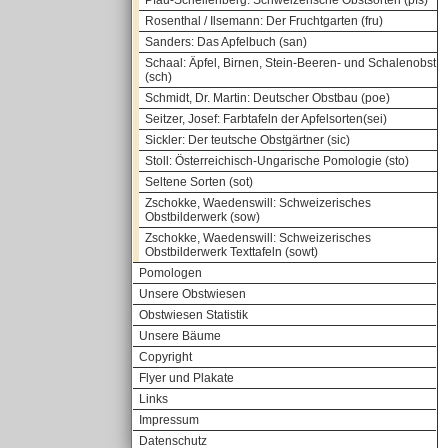
Pfau-Schellenberg: Schweizerische Obstsorten (pfs)
Rosenthal / Ilsemann: Der Fruchtgarten (fru)
Sanders: Das Apfelbuch (san)
Schaal: Äpfel, Birnen, Stein-Beeren- und Schalenobst
(sch)
Schmidt, Dr. Martin: Deutscher Obstbau (poe)
Seitzer, Josef: Farbtafeln der Apfelsorten(sei)
Sickler: Der teutsche Obstgärtner (sic)
Stoll: Österreichisch-Ungarische Pomologie (sto)
Seltene Sorten (sot)
Zschokke, Waedenswill: Schweizerisches
Obstbilderwerk (sow)
Zschokke, Waedenswill: Schweizerisches
Obstbilderwerk Texttafeln (sowt)
Pomologen
Unsere Obstwiesen
Obstwiesen Statistik
Unsere Bäume
Copyright
Flyer und Plakate
Links
Impressum
Datenschutz