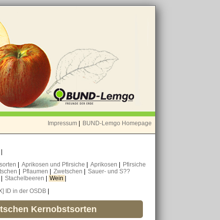
Impressum
|
BUND-Lemgo Homepage
o
|
nsorten
|
Aprikosen und Pfirsiche
|
Aprikosen
|
Pfirsiche
tschen
|
Pflaumen
|
Zwetschen
|
Sauer- und S??
n
|
Stachelbeeren
|
Wein
|
X] ID in der OSDB
|
utschen Kernobstsorten