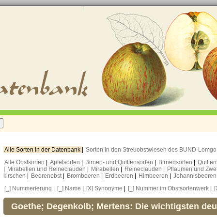
Alle Sorten in der Datenbank
|
Sorten in den Streuobstwiesen des BUND-Lemg
Alle Obstsorten
|
Apfelsorten
|
Birnen- und Quittensorten
|
Birnensorten
|
Quitte
|
Mirabellen und Reineclauden
|
Mirabellen
|
Reineclauden
|
Pflaumen und Zwe
kirschen
|
Beerenobst
|
Brombeeren
|
Erdbeeren
|
Himbeeren
|
Johannisbeere
[_] Nummerierung
|
[_] Name
|
[X] Synonyme
|
[_] Nummer im Obstsortenwerk
|
[
Goethe; Degenkolb; Mertens: Die wichtigsten de