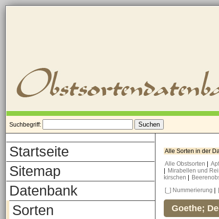
Suchbegriff:
Startseite
Alle Sorten in der 
Alle Obstsorten
|
Ap
Sitemap
|
Mirabellen und Re
kirschen
|
Beerenob
Datenbank
[_] Nummerierung
|
Sorten
Goethe; De