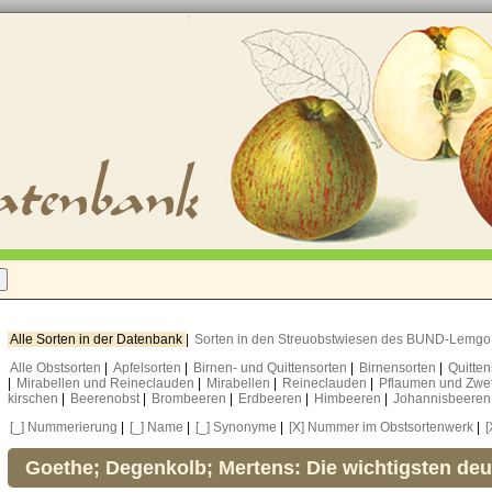
Alle Sorten in der Datenbank
|
Sorten in den Streuobstwiesen des BUND-Lemg
Alle Obstsorten
|
Apfelsorten
|
Birnen- und Quittensorten
|
Birnensorten
|
Quitte
|
Mirabellen und Reineclauden
|
Mirabellen
|
Reineclauden
|
Pflaumen und Zwe
kirschen
|
Beerenobst
|
Brombeeren
|
Erdbeeren
|
Himbeeren
|
Johannisbeere
[_] Nummerierung
|
[_] Name
|
[_] Synonyme
|
[X] Nummer im Obstsortenwerk
|
[
Goethe; Degenkolb; Mertens: Die wichtigsten de