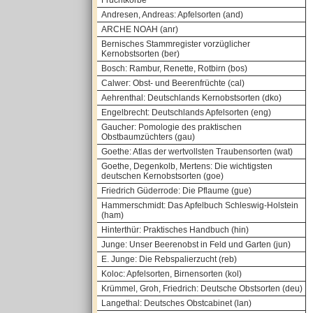
Fruchtkörbe
Andresen, Andreas: Apfelsorten (and)
ARCHE NOAH (anr)
Bernisches Stammregister vorzüglicher
Kernobstsorten (ber)
Bosch: Rambur, Renette, Rotbirn (bos)
Calwer: Obst- und Beerenfrüchte (cal)
Aehrenthal: Deutschlands Kernobstsorten (dko)
Engelbrecht: Deutschlands Apfelsorten (eng)
Gaucher: Pomologie des praktischen
Obstbaumzüchters (gau)
Goethe: Atlas der wertvollsten Traubensorten (wat)
Goethe, Degenkolb, Mertens: Die wichtigsten
deutschen Kernobstsorten (goe)
Friedrich Güderrode: Die Pflaume (gue)
Hammerschmidt: Das Apfelbuch Schleswig-Holstein
(ham)
Hinterthür: Praktisches Handbuch (hin)
Junge: Unser Beerenobst in Feld und Garten (jun)
E. Junge: Die Rebspalierzucht (reb)
Koloc: Apfelsorten, Birnensorten (kol)
Krümmel, Groh, Friedrich: Deutsche Obstsorten (deu)
Langethal: Deutsches Obstcabinet (lan)