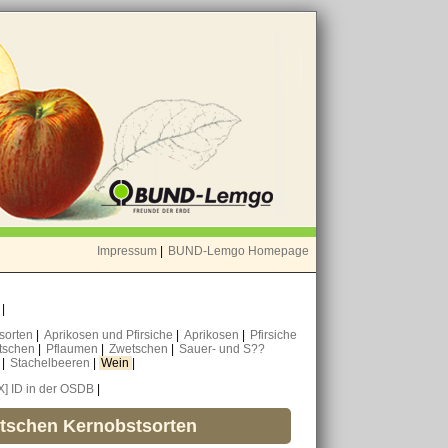
Impressum
|
BUND-Lemgo Homepage
o
|
nsorten
|
Aprikosen und Pfirsiche
|
Aprikosen
|
Pfirsiche
tschen
|
Pflaumen
|
Zwetschen
|
Sauer- und S??
n
|
Stachelbeeren
|
Wein
|
X] ID in der OSDB
|
utschen Kernobstsorten