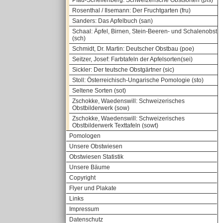
Pfau-Schellenberg: Schweizerische Obstsorten (pfs)
Rosenthal / Ilsemann: Der Fruchtgarten (fru)
Sanders: Das Apfelbuch (san)
Schaal: Äpfel, Birnen, Stein-Beeren- und Schalenobst
(sch)
Schmidt, Dr. Martin: Deutscher Obstbau (poe)
Seitzer, Josef: Farbtafeln der Apfelsorten(sei)
Sickler: Der teutsche Obstgärtner (sic)
Stoll: Österreichisch-Ungarische Pomologie (sto)
Seltene Sorten (sot)
Zschokke, Waedenswill: Schweizerisches
Obstbilderwerk (sow)
Zschokke, Waedenswill: Schweizerisches
Obstbilderwerk Texttafeln (sowt)
Pomologen
Unsere Obstwiesen
Obstwiesen Statistik
Unsere Bäume
Copyright
Flyer und Plakate
Links
Impressum
Datenschutz