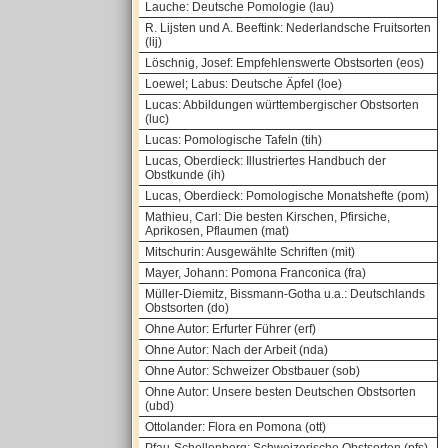
Lauche: Deutsche Pomologie (lau)
R. Lijsten und A. Beeftink: Nederlandsche Fruitsorten
(lij)
Löschnig, Josef: Empfehlenswerte Obstsorten (eos)
Loewel; Labus: Deutsche Äpfel (loe)
Lucas: Abbildungen württembergischer Obstsorten
(luc)
Lucas: Pomologische Tafeln (tih)
Lucas, Oberdieck: Illustriertes Handbuch der
Obstkunde (ih)
Lucas, Oberdieck: Pomologische Monatshefte (pom)
Mathieu, Carl: Die besten Kirschen, Pfirsiche,
Aprikosen, Pflaumen (mat)
Mitschurin: Ausgewählte Schriften (mit)
Mayer, Johann: Pomona Franconica (fra)
Müller-Diemitz, Bissmann-Gotha u.a.: Deutschlands
Obstsorten (do)
Ohne Autor: Erfurter Führer (erf)
Ohne Autor: Nach der Arbeit (nda)
Ohne Autor: Schweizer Obstbauer (sob)
Ohne Autor: Unsere besten Deutschen Obstsorten
(ubd)
Ottolander: Flora en Pomona (ott)