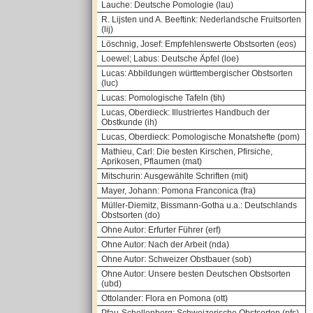
Lauche: Deutsche Pomologie (lau)
R. Lijsten und A. Beeftink: Nederlandsche Fruitsorten
(lij)
Löschnig, Josef: Empfehlenswerte Obstsorten (eos)
Loewel; Labus: Deutsche Äpfel (loe)
Lucas: Abbildungen württembergischer Obstsorten
(luc)
Lucas: Pomologische Tafeln (tih)
Lucas, Oberdieck: Illustriertes Handbuch der
Obstkunde (ih)
Lucas, Oberdieck: Pomologische Monatshefte (pom)
Mathieu, Carl: Die besten Kirschen, Pfirsiche,
Aprikosen, Pflaumen (mat)
Mitschurin: Ausgewählte Schriften (mit)
Mayer, Johann: Pomona Franconica (fra)
Müller-Diemitz, Bissmann-Gotha u.a.: Deutschlands
Obstsorten (do)
Ohne Autor: Erfurter Führer (erf)
Ohne Autor: Nach der Arbeit (nda)
Ohne Autor: Schweizer Obstbauer (sob)
Ohne Autor: Unsere besten Deutschen Obstsorten
(ubd)
Ottolander: Flora en Pomona (ott)