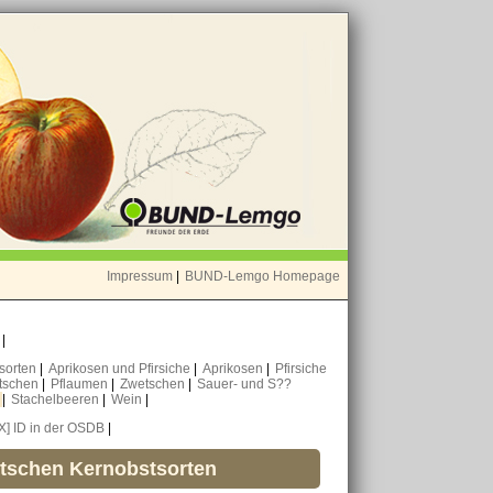
Impressum
|
BUND-Lemgo Homepage
o
|
nsorten
|
Aprikosen und Pfirsiche
|
Aprikosen
|
Pfirsiche
tschen
|
Pflaumen
|
Zwetschen
|
Sauer- und S??
n
|
Stachelbeeren
|
Wein
|
[X] ID in der OSDB
|
utschen Kernobstsorten