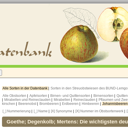
Alle Sorten in der Datenbank
|
Sorten in den Streuobstwiesen des BUND-Lemg
Alle Obstsorten
|
Apfelsorten
|
Birnen- und Quittensorten
|
Birnensorten
|
Quitte
|
Mirabellen und Reineclauden
|
Mirabellen
|
Reineclauden
|
Pflaumen und Zwe
kirschen
|
Beerenobst
|
Brombeeren
|
Erdbeeren
|
Himbeeren
|
Johannisbeere
[_] Nummerierung
|
[_] Name
|
[X] Synonyme
|
[X] Nummer im Obstsortenwerk
|
Goethe; Degenkolb; Mertens: Die wichtigsten de