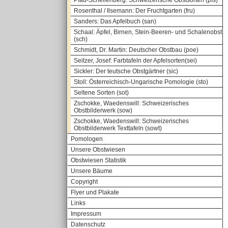
Pfau-Schellenberg: Schweizerische Obstsorten (pfs)
Rosenthal / Ilsemann: Der Fruchtgarten (fru)
Sanders: Das Apfelbuch (san)
Schaal: Äpfel, Birnen, Stein-Beeren- und Schalenobst
(sch)
Schmidt, Dr. Martin: Deutscher Obstbau (poe)
Seitzer, Josef: Farbtafeln der Apfelsorten(sei)
Sickler: Der teutsche Obstgärtner (sic)
Stoll: Österreichisch-Ungarische Pomologie (sto)
Seltene Sorten (sot)
Zschokke, Waedenswill: Schweizerisches
Obstbilderwerk (sow)
Zschokke, Waedenswill: Schweizerisches
Obstbilderwerk Texttafeln (sowt)
Pomologen
Unsere Obstwiesen
Obstwiesen Statistik
Unsere Bäume
Copyright
Flyer und Plakate
Links
Impressum
Datenschutz