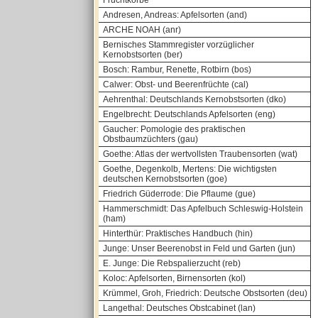
Fruchtkörbe
Andresen, Andreas: Apfelsorten (and)
ARCHE NOAH (anr)
Bernisches Stammregister vorzüglicher
Kernobstsorten (ber)
Bosch: Rambur, Renette, Rotbirn (bos)
Calwer: Obst- und Beerenfrüchte (cal)
Aehrenthal: Deutschlands Kernobstsorten (dko)
Engelbrecht: Deutschlands Apfelsorten (eng)
Gaucher: Pomologie des praktischen
Obstbaumzüchters (gau)
Goethe: Atlas der wertvollsten Traubensorten (wat)
Goethe, Degenkolb, Mertens: Die wichtigsten
deutschen Kernobstsorten (goe)
Friedrich Güderrode: Die Pflaume (gue)
Hammerschmidt: Das Apfelbuch Schleswig-Holstein
(ham)
Hinterthür: Praktisches Handbuch (hin)
Junge: Unser Beerenobst in Feld und Garten (jun)
E. Junge: Die Rebspalierzucht (reb)
Koloc: Apfelsorten, Birnensorten (kol)
Krümmel, Groh, Friedrich: Deutsche Obstsorten (deu)
Langethal: Deutsches Obstcabinet (lan)