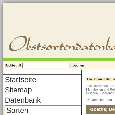
Suchbegriff:
Startseite
Alle Sorten in der 
Alle Obstsorten
|
Ap
Sitemap
|
Mirabellen und Re
kirschen
|
Beerenob
Datenbank
[X] Nummerierung
|
Sorten
Goethe; De