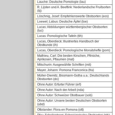
Lauche: Deutsche Pomologie (lau)
R. Lijsten und A. Beeftink: Nederlandsche Fruitsorten
(lij)
Löschnig, Josef: Empfehlenswerte Obstsorten (eos)
Loewel; Labus: Deutsche Äpfel (loe)
Lucas: Abbildungen württembergischer Obstsorten
(luc)
Lucas: Pomologische Tafeln (tih)
Lucas, Oberdieck: Illustriertes Handbuch der
Obstkunde (ih)
Lucas, Oberdieck: Pomologische Monatshefte (pom)
Mathieu, Carl: Die besten Kirschen, Pfirsiche,
Aprikosen, Pflaumen (mat)
Mitschurin: Ausgewählte Schriften (mit)
Mayer, Johann: Pomona Franconica (fra)
Müller-Diemitz, Bissmann-Gotha u.a.: Deutschlands
Obstsorten (do)
Ohne Autor: Erfurter Führer (erf)
Ohne Autor: Nach der Arbeit (nda)
Ohne Autor: Schweizer Obstbauer (sob)
Ohne Autor: Unsere besten Deutschen Obstsorten
(ubd)
Ottolander: Flora en Pomona (ott)