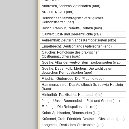
Fruchtkörbe
Andresen, Andreas: Apfelsorten (and)
ARCHE NOAH (anr)
Bernisches Stammregister vorzüglicher
Kernobstsorten (ber)
Bosch: Rambur, Renette, Rotbirn (bos)
Calwer: Obst- und Beerenfrüchte (cal)
Aehrenthal: Deutschlands Kernobstsorten (dko)
Engelbrecht: Deutschlands Apfelsorten (eng)
Gaucher: Pomologie des praktischen
Obstbaumzüchters (gau)
Goethe: Atlas der wertvollsten Traubensorten (wat)
Goethe, Degenkolb, Mertens: Die wichtigsten
deutschen Kernobstsorten (goe)
Friedrich Güderrode: Die Pflaume (gue)
Hammerschmidt: Das Apfelbuch Schleswig-Holstein
(ham)
Hinterthür: Praktisches Handbuch (hin)
Junge: Unser Beerenobst in Feld und Garten (jun)
E. Junge: Die Rebspalierzucht (reb)
Koloc: Apfelsorten, Birnensorten (kol)
Krümmel, Groh, Friedrich: Deutsche Obstsorten (deu)
Langethal: Deutsches Obstcabinet (lan)