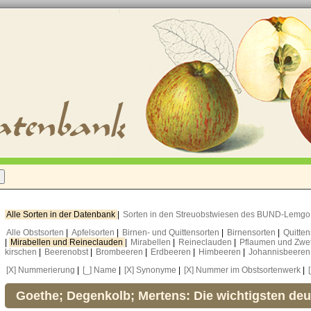
Alle Sorten in der Datenbank
|
Sorten in den Streuobstwiesen des BUND-Lemg
Alle Obstsorten
|
Apfelsorten
|
Birnen- und Quittensorten
|
Birnensorten
|
Quitte
|
Mirabellen und Reineclauden
|
Mirabellen
|
Reineclauden
|
Pflaumen und Zwe
kirschen
|
Beerenobst
|
Brombeeren
|
Erdbeeren
|
Himbeeren
|
Johannisbeere
[X] Nummerierung
|
[_] Name
|
[X] Synonyme
|
[X] Nummer im Obstsortenwerk
|
Goethe; Degenkolb; Mertens: Die wichtigsten de