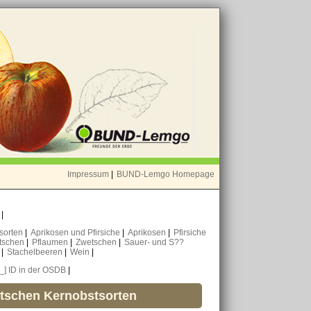
Impressum
|
BUND-Lemgo Homepage
o
|
nsorten
|
Aprikosen und Pfirsiche
|
Aprikosen
|
Pfirsiche
tschen
|
Pflaumen
|
Zwetschen
|
Sauer- und S??
n
|
Stachelbeeren
|
Wein
|
[_] ID in der OSDB
|
utschen Kernobstsorten