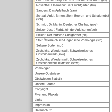
Pfau-Schellenberg: Schweizerische Obstsorten (pfs)
Rosenthal / Ilsemann: Der Fruchtgarten (fru)
Sanders: Das Apfelbuch (san)
Schaal: Äpfel, Birnen, Stein-Beeren- und Schalenobst
(sch)
Schmidt, Dr. Martin: Deutscher Obstbau (poe)
Seitzer, Josef: Farbtafeln der Apfelsorten(sei)
Sickler: Der teutsche Obstgärtner (sic)
Stoll: Österreichisch-Ungarische Pomologie (sto)
Seltene Sorten (sot)
Zschokke, Waedenswill: Schweizerisches
Obstbilderwerk (sow)
Zschokke, Waedenswill: Schweizerisches
Obstbilderwerk Texttafeln (sowt)
Pomologen
Unsere Obstwiesen
Obstwiesen Statistik
Unsere Bäume
Copyright
Flyer und Plakate
Links
Impressum
Datenschutz