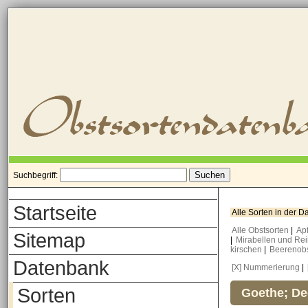
Suchbegriff:
Startseite
Alle Sorten in der 
Alle Obstsorten
|
Ap
Sitemap
|
Mirabellen und Re
kirschen
|
Beerenob
Datenbank
[X] Nummerierung
|
Sorten
Goethe; De