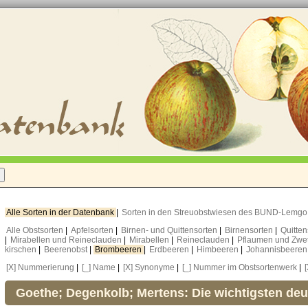
Alle Sorten in der Datenbank
|
Sorten in den Streuobstwiesen des BUND-Lemg
Alle Obstsorten
|
Apfelsorten
|
Birnen- und Quittensorten
|
Birnensorten
|
Quitte
|
Mirabellen und Reineclauden
|
Mirabellen
|
Reineclauden
|
Pflaumen und Zwe
kirschen
|
Beerenobst
|
Brombeeren
|
Erdbeeren
|
Himbeeren
|
Johannisbeere
[X] Nummerierung
|
[_] Name
|
[X] Synonyme
|
[_] Nummer im Obstsortenwerk
|
Goethe; Degenkolb; Mertens: Die wichtigsten de