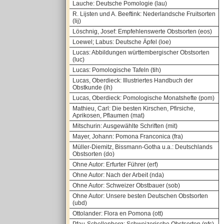
Lauche: Deutsche Pomologie (lau)
R. Lijsten und A. Beeftink: Nederlandsche Fruitsorten
(lij)
Löschnig, Josef: Empfehlenswerte Obstsorten (eos)
Loewel; Labus: Deutsche Äpfel (loe)
Lucas: Abbildungen württembergischer Obstsorten
(luc)
Lucas: Pomologische Tafeln (tih)
Lucas, Oberdieck: Illustriertes Handbuch der
Obstkunde (ih)
Lucas, Oberdieck: Pomologische Monatshefte (pom)
Mathieu, Carl: Die besten Kirschen, Pfirsiche,
Aprikosen, Pflaumen (mat)
Mitschurin: Ausgewählte Schriften (mit)
Mayer, Johann: Pomona Franconica (fra)
Müller-Diemitz, Bissmann-Gotha u.a.: Deutschlands
Obstsorten (do)
Ohne Autor: Erfurter Führer (erf)
Ohne Autor: Nach der Arbeit (nda)
Ohne Autor: Schweizer Obstbauer (sob)
Ohne Autor: Unsere besten Deutschen Obstsorten
(ubd)
Ottolander: Flora en Pomona (ott)