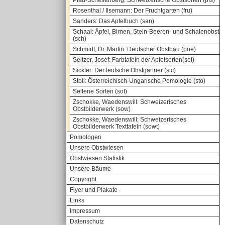
Pfau-Schellenberg: Schweizerische Obstsorten (pfs)
Rosenthal / Ilsemann: Der Fruchtgarten (fru)
Sanders: Das Apfelbuch (san)
Schaal: Äpfel, Birnen, Stein-Beeren- und Schalenobst
(sch)
Schmidt, Dr. Martin: Deutscher Obstbau (poe)
Seitzer, Josef: Farbtafeln der Apfelsorten(sei)
Sickler: Der teutsche Obstgärtner (sic)
Stoll: Österreichisch-Ungarische Pomologie (sto)
Seltene Sorten (sot)
Zschokke, Waedenswill: Schweizerisches
Obstbilderwerk (sow)
Zschokke, Waedenswill: Schweizerisches
Obstbilderwerk Texttafeln (sowt)
Pomologen
Unsere Obstwiesen
Obstwiesen Statistik
Unsere Bäume
Copyright
Flyer und Plakate
Links
Impressum
Datenschutz