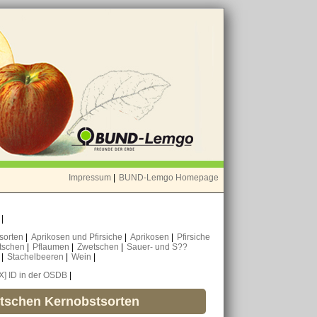
Impressum
|
BUND-Lemgo Homepage
o
|
nsorten
|
Aprikosen und Pfirsiche
|
Aprikosen
|
Pfirsiche
tschen
|
Pflaumen
|
Zwetschen
|
Sauer- und S??
n
|
Stachelbeeren
|
Wein
|
[X] ID in der OSDB
|
utschen Kernobstsorten