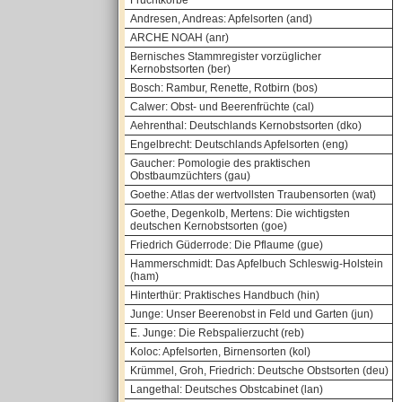
Fruchtkörbe
Andresen, Andreas: Apfelsorten (and)
ARCHE NOAH (anr)
Bernisches Stammregister vorzüglicher
Kernobstsorten (ber)
Bosch: Rambur, Renette, Rotbirn (bos)
Calwer: Obst- und Beerenfrüchte (cal)
Aehrenthal: Deutschlands Kernobstsorten (dko)
Engelbrecht: Deutschlands Apfelsorten (eng)
Gaucher: Pomologie des praktischen
Obstbaumzüchters (gau)
Goethe: Atlas der wertvollsten Traubensorten (wat)
Goethe, Degenkolb, Mertens: Die wichtigsten
deutschen Kernobstsorten (goe)
Friedrich Güderrode: Die Pflaume (gue)
Hammerschmidt: Das Apfelbuch Schleswig-Holstein
(ham)
Hinterthür: Praktisches Handbuch (hin)
Junge: Unser Beerenobst in Feld und Garten (jun)
E. Junge: Die Rebspalierzucht (reb)
Koloc: Apfelsorten, Birnensorten (kol)
Krümmel, Groh, Friedrich: Deutsche Obstsorten (deu)
Langethal: Deutsches Obstcabinet (lan)