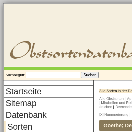
Suchbegriff:
Startseite
Alle Sorten in der 
Alle Obstsorten
|
Ap
Sitemap
|
Mirabellen und Re
kirschen
|
Beerenob
Datenbank
[X] Nummerierung
|
Sorten
Goethe; De