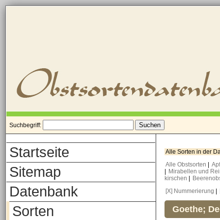
Suchbegriff:
Startseite
Alle Sorten in der 
Alle Obstsorten
|
Ap
Sitemap
|
Mirabellen und Re
kirschen
|
Beerenob
Datenbank
[X] Nummerierung
|
Sorten
Goethe; De