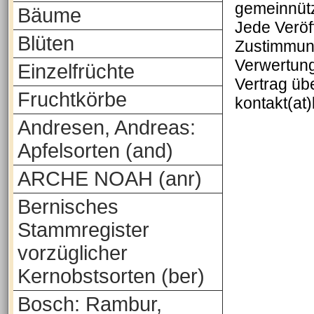
gemeinnütz
Bäume
Jede Veröf
Blüten
Zustimmung
Verwertung
Einzelfrüchte
Vertrag üb
Fruchtkörbe
kontakt(at
Andresen, Andreas:
Apfelsorten (and)
ARCHE NOAH (anr)
Bernisches
Stammregister
vorzüglicher
Kernobstsorten (ber)
Bosch: Rambur,