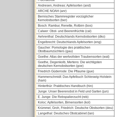
Fruchtkörbe
Andresen, Andreas: Apfelsorten (and)
ARCHE NOAH (anr)
Bernisches Stammregister vorzüglicher
Kernobstsorten (ber)
Bosch: Rambur, Renette, Rotbirn (bos)
Calwer: Obst- und Beerenfrüchte (cal)
Aehrenthal: Deutschlands Kernobstsorten (dko)
Engelbrecht: Deutschlands Apfelsorten (eng)
Gaucher: Pomologie des praktischen
Obstbaumzüchters (gau)
Goethe: Atlas der wertvollsten Traubensorten (wat)
Goethe, Degenkolb, Mertens: Die wichtigsten
deutschen Kernobstsorten (goe)
Friedrich Güderrode: Die Pflaume (gue)
Hammerschmidt: Das Apfelbuch Schleswig-Holstein
(ham)
Hinterthür: Praktisches Handbuch (hin)
Junge: Unser Beerenobst in Feld und Garten (jun)
E. Junge: Die Rebspalierzucht (reb)
Koloc: Apfelsorten, Birnensorten (kol)
Krümmel, Groh, Friedrich: Deutsche Obstsorten (deu)
Langethal: Deutsches Obstcabinet (lan)