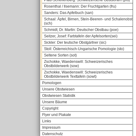
Pfau-Schellenberg: Schweizerische Obstsorten (pfs)
Rosenthal / Ilsemann: Der Fruchtgarten (fru)
Sanders: Das Apfelbuch (san)
Schaal: Äpfel, Birnen, Stein-Beeren- und Schalenobst
(sch)
Schmidt, Dr. Martin: Deutscher Obstbau (poe)
Seitzer, Josef: Farbtafeln der Apfelsorten(sei)
Sickler: Der teutsche Obstgärtner (sic)
Stoll: Österreichisch-Ungarische Pomologie (sto)
Seltene Sorten (sot)
Zschokke, Waedenswill: Schweizerisches
Obstbilderwerk (sow)
Zschokke, Waedenswill: Schweizerisches
Obstbilderwerk Texttafeln (sowt)
Pomologen
Unsere Obstwiesen
Obstwiesen Statistik
Unsere Bäume
Copyright
Flyer und Plakate
Links
Impressum
Datenschutz