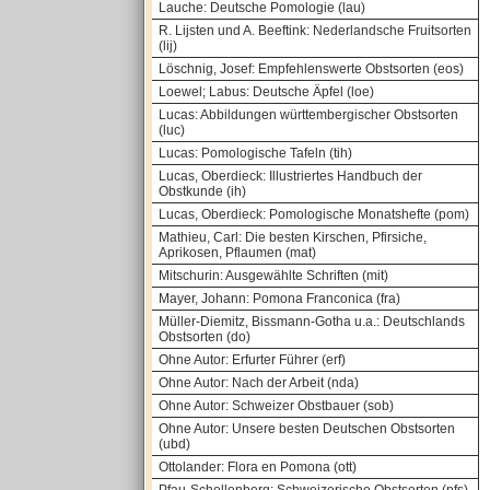
Lauche: Deutsche Pomologie (lau)
R. Lijsten und A. Beeftink: Nederlandsche Fruitsorten
(lij)
Löschnig, Josef: Empfehlenswerte Obstsorten (eos)
Loewel; Labus: Deutsche Äpfel (loe)
Lucas: Abbildungen württembergischer Obstsorten
(luc)
Lucas: Pomologische Tafeln (tih)
Lucas, Oberdieck: Illustriertes Handbuch der
Obstkunde (ih)
Lucas, Oberdieck: Pomologische Monatshefte (pom)
Mathieu, Carl: Die besten Kirschen, Pfirsiche,
Aprikosen, Pflaumen (mat)
Mitschurin: Ausgewählte Schriften (mit)
Mayer, Johann: Pomona Franconica (fra)
Müller-Diemitz, Bissmann-Gotha u.a.: Deutschlands
Obstsorten (do)
Ohne Autor: Erfurter Führer (erf)
Ohne Autor: Nach der Arbeit (nda)
Ohne Autor: Schweizer Obstbauer (sob)
Ohne Autor: Unsere besten Deutschen Obstsorten
(ubd)
Ottolander: Flora en Pomona (ott)