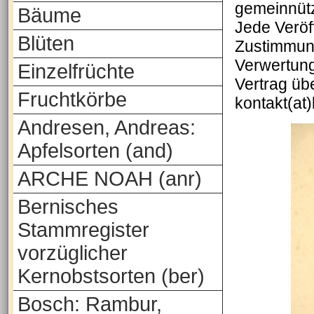
gemeinnütz
Bäume
Jede Veröf
Blüten
Zustimmung
Verwertung
Einzelfrüchte
Vertrag üb
Fruchtkörbe
kontakt(at
Andresen, Andreas:
Apfelsorten (and)
ARCHE NOAH (anr)
Bernisches
Stammregister
vorzüglicher
Kernobstsorten (ber)
Bosch: Rambur,