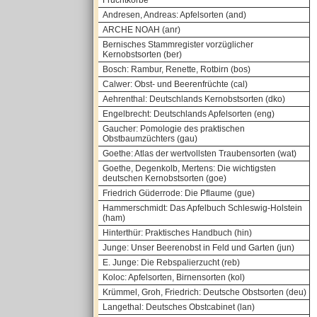
Fruchtkörbe
Andresen, Andreas: Apfelsorten (and)
ARCHE NOAH (anr)
Bernisches Stammregister vorzüglicher
Kernobstsorten (ber)
Bosch: Rambur, Renette, Rotbirn (bos)
Calwer: Obst- und Beerenfrüchte (cal)
Aehrenthal: Deutschlands Kernobstsorten (dko)
Engelbrecht: Deutschlands Apfelsorten (eng)
Gaucher: Pomologie des praktischen
Obstbaumzüchters (gau)
Goethe: Atlas der wertvollsten Traubensorten (wat)
Goethe, Degenkolb, Mertens: Die wichtigsten
deutschen Kernobstsorten (goe)
Friedrich Güderrode: Die Pflaume (gue)
Hammerschmidt: Das Apfelbuch Schleswig-Holstein
(ham)
Hinterthür: Praktisches Handbuch (hin)
Junge: Unser Beerenobst in Feld und Garten (jun)
E. Junge: Die Rebspalierzucht (reb)
Koloc: Apfelsorten, Birnensorten (kol)
Krümmel, Groh, Friedrich: Deutsche Obstsorten (deu)
Langethal: Deutsches Obstcabinet (lan)