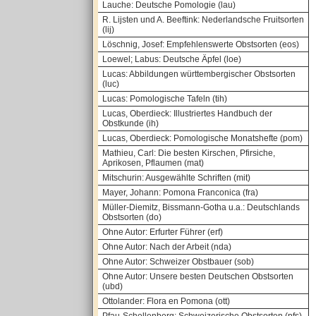
Lauche: Deutsche Pomologie (lau)
R. Lijsten und A. Beeftink: Nederlandsche Fruitsorten
(lij)
Löschnig, Josef: Empfehlenswerte Obstsorten (eos)
Loewel; Labus: Deutsche Äpfel (loe)
Lucas: Abbildungen württembergischer Obstsorten
(luc)
Lucas: Pomologische Tafeln (tih)
Lucas, Oberdieck: Illustriertes Handbuch der
Obstkunde (ih)
Lucas, Oberdieck: Pomologische Monatshefte (pom)
Mathieu, Carl: Die besten Kirschen, Pfirsiche,
Aprikosen, Pflaumen (mat)
Mitschurin: Ausgewählte Schriften (mit)
Mayer, Johann: Pomona Franconica (fra)
Müller-Diemitz, Bissmann-Gotha u.a.: Deutschlands
Obstsorten (do)
Ohne Autor: Erfurter Führer (erf)
Ohne Autor: Nach der Arbeit (nda)
Ohne Autor: Schweizer Obstbauer (sob)
Ohne Autor: Unsere besten Deutschen Obstsorten
(ubd)
Ottolander: Flora en Pomona (ott)