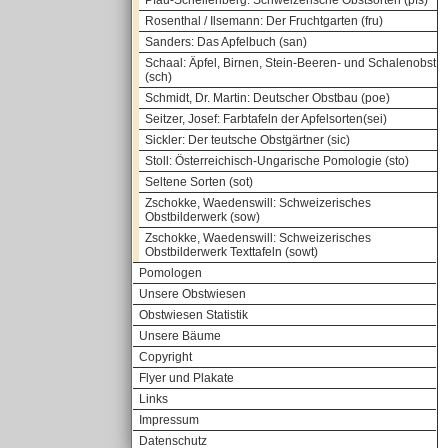
Pfau-Schellenberg: Schweizerische Obstsorten (pfs)
Rosenthal / Ilsemann: Der Fruchtgarten (fru)
Sanders: Das Apfelbuch (san)
Schaal: Äpfel, Birnen, Stein-Beeren- und Schalenobst
(sch)
Schmidt, Dr. Martin: Deutscher Obstbau (poe)
Seitzer, Josef: Farbtafeln der Apfelsorten(sei)
Sickler: Der teutsche Obstgärtner (sic)
Stoll: Österreichisch-Ungarische Pomologie (sto)
Seltene Sorten (sot)
Zschokke, Waedenswill: Schweizerisches
Obstbilderwerk (sow)
Zschokke, Waedenswill: Schweizerisches
Obstbilderwerk Texttafeln (sowt)
Pomologen
Unsere Obstwiesen
Obstwiesen Statistik
Unsere Bäume
Copyright
Flyer und Plakate
Links
Impressum
Datenschutz