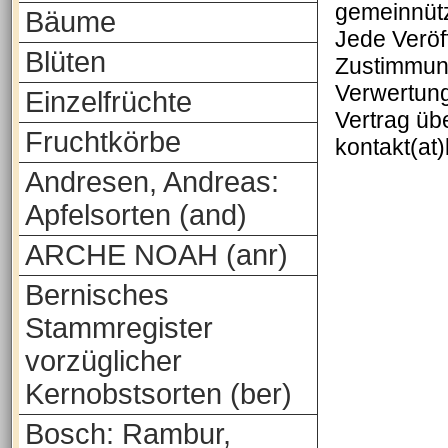
gemeinnütz
Bäume
Jede Veröf
Blüten
Zustimmung
Verwertung
Einzelfrüchte
Vertrag üb
Fruchtkörbe
kontakt(at
Andresen, Andreas:
Apfelsorten (and)
ARCHE NOAH (anr)
Bernisches
Stammregister
vorzüglicher
Kernobstsorten (ber)
Bosch: Rambur,