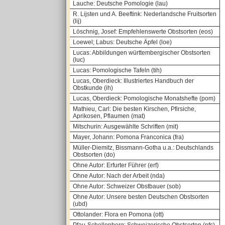
Lauche: Deutsche Pomologie (lau)
R. Lijsten und A. Beeftink: Nederlandsche Fruitsorten
(lij)
Löschnig, Josef: Empfehlenswerte Obstsorten (eos)
Loewel; Labus: Deutsche Äpfel (loe)
Lucas: Abbildungen württembergischer Obstsorten
(luc)
Lucas: Pomologische Tafeln (tih)
Lucas, Oberdieck: Illustriertes Handbuch der
Obstkunde (ih)
Lucas, Oberdieck: Pomologische Monatshefte (pom)
Mathieu, Carl: Die besten Kirschen, Pfirsiche,
Aprikosen, Pflaumen (mat)
Mitschurin: Ausgewählte Schriften (mit)
Mayer, Johann: Pomona Franconica (fra)
Müller-Diemitz, Bissmann-Gotha u.a.: Deutschlands
Obstsorten (do)
Ohne Autor: Erfurter Führer (erf)
Ohne Autor: Nach der Arbeit (nda)
Ohne Autor: Schweizer Obstbauer (sob)
Ohne Autor: Unsere besten Deutschen Obstsorten
(ubd)
Ottolander: Flora en Pomona (ott)