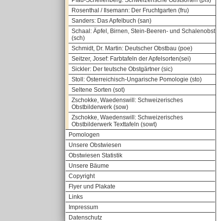
Pfau-Schellenberg: Schweizerische Obstsorten (pfs)
Rosenthal / Ilsemann: Der Fruchtgarten (fru)
Sanders: Das Apfelbuch (san)
Schaal: Äpfel, Birnen, Stein-Beeren- und Schalenobst
(sch)
Schmidt, Dr. Martin: Deutscher Obstbau (poe)
Seitzer, Josef: Farbtafeln der Apfelsorten(sei)
Sickler: Der teutsche Obstgärtner (sic)
Stoll: Österreichisch-Ungarische Pomologie (sto)
Seltene Sorten (sot)
Zschokke, Waedenswill: Schweizerisches
Obstbilderwerk (sow)
Zschokke, Waedenswill: Schweizerisches
Obstbilderwerk Texttafeln (sowt)
Pomologen
Unsere Obstwiesen
Obstwiesen Statistik
Unsere Bäume
Copyright
Flyer und Plakate
Links
Impressum
Datenschutz