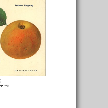
g
epping