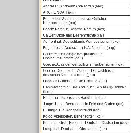
Fruchtkörbe
Andresen, Andreas: Apfelsorten (and)
ARCHE NOAH (anr)
Bernisches Stammregister vorzüglicher
Kernobstsorten (ber)
Bosch: Rambur, Renette, Rotbirn (bos)
Calwer: Obst- und Beerenfrüchte (cal)
Aehrenthal: Deutschlands Kernobstsorten (dko)
Engelbrecht: Deutschlands Apfelsorten (eng)
Gaucher: Pomologie des praktischen
Obstbaumzüchters (gau)
Goethe: Atlas der wertvollsten Traubensorten (wat)
Goethe, Degenkolb, Mertens: Die wichtigsten
deutschen Kernobstsorten (goe)
Friedrich Güderrode: Die Pflaume (gue)
Hammerschmidt: Das Apfelbuch Schleswig-Holstein
(ham)
Hinterthür: Praktisches Handbuch (hin)
Junge: Unser Beerenobst in Feld und Garten (jun)
E. Junge: Die Rebspalierzucht (reb)
Koloc: Apfelsorten, Birnensorten (kol)
Krümmel, Groh, Friedrich: Deutsche Obstsorten (deu)
Langethal: Deutsches Obstcabinet (lan)