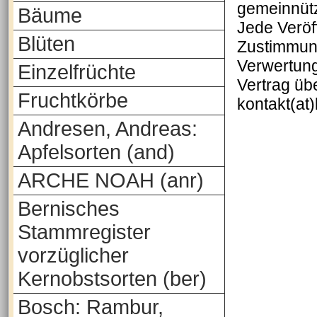
gemeinnütz
Bäume
Jede Veröf
Blüten
Zustimmung
Verwertung
Einzelfrüchte
Vertrag üb
Fruchtkörbe
kontakt(at
Andresen, Andreas:
Apfelsorten (and)
ARCHE NOAH (anr)
Bernisches
Stammregister
vorzüglicher
Kernobstsorten (ber)
Bosch: Rambur,