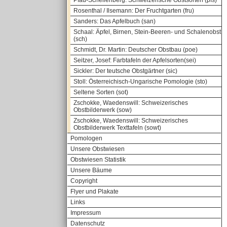
Pfau-Schellenberg: Schweizerische Obstsorten (pfs)
Rosenthal / Ilsemann: Der Fruchtgarten (fru)
Sanders: Das Apfelbuch (san)
Schaal: Äpfel, Birnen, Stein-Beeren- und Schalenobst
(sch)
Schmidt, Dr. Martin: Deutscher Obstbau (poe)
Seitzer, Josef: Farbtafeln der Apfelsorten(sei)
Sickler: Der teutsche Obstgärtner (sic)
Stoll: Österreichisch-Ungarische Pomologie (sto)
Seltene Sorten (sot)
Zschokke, Waedenswill: Schweizerisches
Obstbilderwerk (sow)
Zschokke, Waedenswill: Schweizerisches
Obstbilderwerk Texttafeln (sowt)
Pomologen
Unsere Obstwiesen
Obstwiesen Statistik
Unsere Bäume
Copyright
Flyer und Plakate
Links
Impressum
Datenschutz