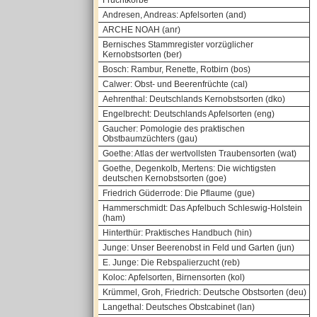
Fruchtkörbe
Andresen, Andreas: Apfelsorten (and)
ARCHE NOAH (anr)
Bernisches Stammregister vorzüglicher
Kernobstsorten (ber)
Bosch: Rambur, Renette, Rotbirn (bos)
Calwer: Obst- und Beerenfrüchte (cal)
Aehrenthal: Deutschlands Kernobstsorten (dko)
Engelbrecht: Deutschlands Apfelsorten (eng)
Gaucher: Pomologie des praktischen
Obstbaumzüchters (gau)
Goethe: Atlas der wertvollsten Traubensorten (wat)
Goethe, Degenkolb, Mertens: Die wichtigsten
deutschen Kernobstsorten (goe)
Friedrich Güderrode: Die Pflaume (gue)
Hammerschmidt: Das Apfelbuch Schleswig-Holstein
(ham)
Hinterthür: Praktisches Handbuch (hin)
Junge: Unser Beerenobst in Feld und Garten (jun)
E. Junge: Die Rebspalierzucht (reb)
Koloc: Apfelsorten, Birnensorten (kol)
Krümmel, Groh, Friedrich: Deutsche Obstsorten (deu)
Langethal: Deutsches Obstcabinet (lan)