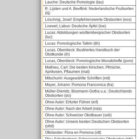
Lauche: Deutsche Pomologie (lau)
R. Lijsten und A. Beeftink: Nederlandsche Fruitsorten
(lij)
Löschnig, Josef: Empfehlenswerte Obstsorten (eos)
Loewel; Labus: Deutsche Äpfel (loe)
Lucas: Abbildungen württembergischer Obstsorten
(luc)
Lucas: Pomologische Tafeln (tih)
Lucas, Oberdieck: Illustriertes Handbuch der
Obstkunde (ih)
Lucas, Oberdieck: Pomologische Monatshefte (pom)
Mathieu, Carl: Die besten Kirschen, Pfirsiche,
Aprikosen, Pflaumen (mat)
Mitschurin: Ausgewählte Schriften (mit)
Mayer, Johann: Pomona Franconica (fra)
Müller-Diemitz, Bissmann-Gotha u.a.: Deutschlands
Obstsorten (do)
Ohne Autor: Erfurter Führer (erf)
Ohne Autor: Nach der Arbeit (nda)
Ohne Autor: Schweizer Obstbauer (sob)
Ohne Autor: Unsere besten Deutschen Obstsorten
(ubd)
Ottolander: Flora en Pomona (ott)