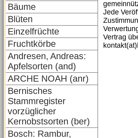
gemeinnütz
Bäume
Jede Veröf
Blüten
Zustimmung
Verwertung
Einzelfrüchte
Vertrag üb
Fruchtkörbe
kontakt(at
Andresen, Andreas:
Apfelsorten (and)
ARCHE NOAH (anr)
Bernisches
Stammregister
vorzüglicher
Kernobstsorten (ber)
Bosch: Rambur,