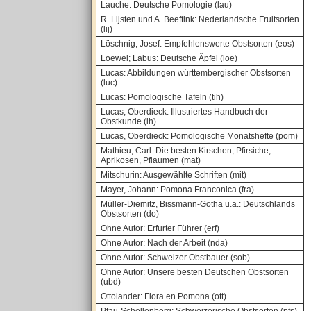
Lauche: Deutsche Pomologie (lau)
R. Lijsten und A. Beeftink: Nederlandsche Fruitsorten
(lij)
Löschnig, Josef: Empfehlenswerte Obstsorten (eos)
Loewel; Labus: Deutsche Äpfel (loe)
Lucas: Abbildungen württembergischer Obstsorten
(luc)
Lucas: Pomologische Tafeln (tih)
Lucas, Oberdieck: Illustriertes Handbuch der
Obstkunde (ih)
Lucas, Oberdieck: Pomologische Monatshefte (pom)
Mathieu, Carl: Die besten Kirschen, Pfirsiche,
Aprikosen, Pflaumen (mat)
Mitschurin: Ausgewählte Schriften (mit)
Mayer, Johann: Pomona Franconica (fra)
Müller-Diemitz, Bissmann-Gotha u.a.: Deutschlands
Obstsorten (do)
Ohne Autor: Erfurter Führer (erf)
Ohne Autor: Nach der Arbeit (nda)
Ohne Autor: Schweizer Obstbauer (sob)
Ohne Autor: Unsere besten Deutschen Obstsorten
(ubd)
Ottolander: Flora en Pomona (ott)