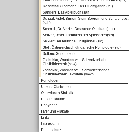
Pfau-Schellenberg: Schweizerische Obstsorten (pfs)
Rosenthal / Ilsemann: Der Fruchtgarten (fru)
Sanders: Das Apfelbuch (san)
Schaal: Äpfel, Birnen, Stein-Beeren- und Schalenobst
(sch)
Schmidt, Dr. Martin: Deutscher Obstbau (poe)
Seitzer, Josef: Farbtafeln der Apfelsorten(sei)
Sickler: Der teutsche Obstgärtner (sic)
Stoll: Österreichisch-Ungarische Pomologie (sto)
Seltene Sorten (sot)
Zschokke, Waedenswill: Schweizerisches
Obstbilderwerk (sow)
Zschokke, Waedenswill: Schweizerisches
Obstbilderwerk Texttafeln (sowt)
Pomologen
Unsere Obstwiesen
Obstwiesen Statistik
Unsere Bäume
Copyright
Flyer und Plakate
Links
Impressum
Datenschutz