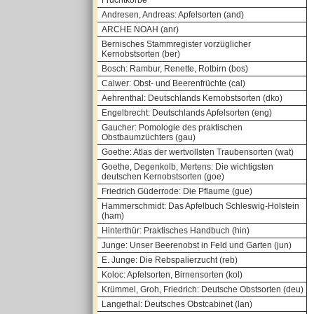
Fruchtkörbe
Andresen, Andreas: Apfelsorten (and)
ARCHE NOAH (anr)
Bernisches Stammregister vorzüglicher
Kernobstsorten (ber)
Bosch: Rambur, Renette, Rotbirn (bos)
Calwer: Obst- und Beerenfrüchte (cal)
Aehrenthal: Deutschlands Kernobstsorten (dko)
Engelbrecht: Deutschlands Apfelsorten (eng)
Gaucher: Pomologie des praktischen
Obstbaumzüchters (gau)
Goethe: Atlas der wertvollsten Traubensorten (wat)
Goethe, Degenkolb, Mertens: Die wichtigsten
deutschen Kernobstsorten (goe)
Friedrich Güderrode: Die Pflaume (gue)
Hammerschmidt: Das Apfelbuch Schleswig-Holstein
(ham)
Hinterthür: Praktisches Handbuch (hin)
Junge: Unser Beerenobst in Feld und Garten (jun)
E. Junge: Die Rebspalierzucht (reb)
Koloc: Apfelsorten, Birnensorten (kol)
Krümmel, Groh, Friedrich: Deutsche Obstsorten (deu)
Langethal: Deutsches Obstcabinet (lan)