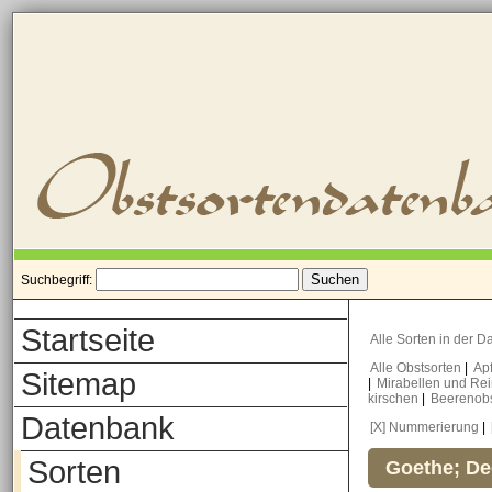
Suchbegriff:
Startseite
Alle Sorten in der 
Alle Obstsorten
|
Ap
Sitemap
|
Mirabellen und Re
kirschen
|
Beerenob
Datenbank
[X] Nummerierung
|
Sorten
Goethe; De