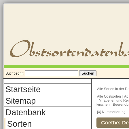
Suchbegriff:
Startseite
Alle Sorten in der 
Alle Obstsorten
|
Ap
Sitemap
|
Mirabellen und Re
kirschen
|
Beerenob
Datenbank
[X] Nummerierung
|
Sorten
Goethe; De