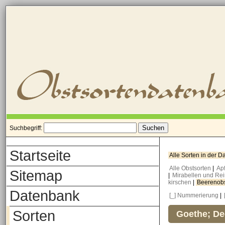
Suchbegriff:
Startseite
Alle Sorten in der 
Alle Obstsorten
|
Ap
Sitemap
|
Mirabellen und Re
kirschen
|
Beerenob
Datenbank
[_] Nummerierung
|
Sorten
Goethe; De