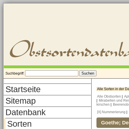
Suchbegriff:
Startseite
Alle Sorten in der 
Alle Obstsorten
|
Ap
Sitemap
|
Mirabellen und Re
kirschen
|
Beerenob
Datenbank
[X] Nummerierung
|
Sorten
Goethe; De