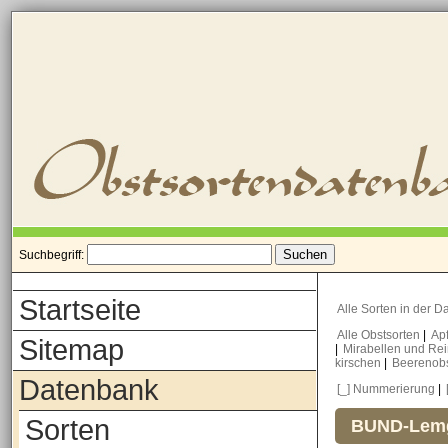
Suchbegriff:
Startseite
Alle Sorten in der 
Alle Obstsorten
|
Ap
Sitemap
|
Mirabellen und Re
kirschen
|
Beerenob
Datenbank
[_] Nummerierung
|
Sorten
BUND-Lemg