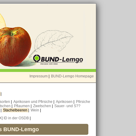
Impressum
|
BUND-Lemgo Homepage
o
|
nsorten
|
Aprikosen und Pfirsiche
|
Aprikosen
|
Pfirsiche
tschen
|
Pflaumen
|
Zwetschen
|
Sauer- und S??
n
|
Stachelbeeren
|
Wein
|
[X] ID in der OSDB
|
es BUND-Lemgo