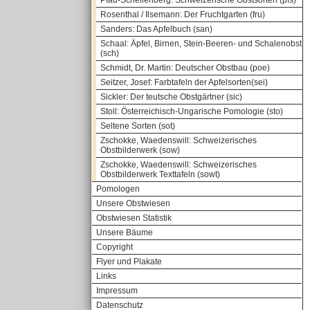
Pfau-Schellenberg: Schweizerische Obstsorten (pfs)
Rosenthal / Ilsemann: Der Fruchtgarten (fru)
Sanders: Das Apfelbuch (san)
Schaal: Äpfel, Birnen, Stein-Beeren- und Schalenobst
(sch)
Schmidt, Dr. Martin: Deutscher Obstbau (poe)
Seitzer, Josef: Farbtafeln der Apfelsorten(sei)
Sickler: Der teutsche Obstgärtner (sic)
Stoll: Österreichisch-Ungarische Pomologie (sto)
Seltene Sorten (sot)
Zschokke, Waedenswill: Schweizerisches
Obstbilderwerk (sow)
Zschokke, Waedenswill: Schweizerisches
Obstbilderwerk Texttafeln (sowt)
Pomologen
Unsere Obstwiesen
Obstwiesen Statistik
Unsere Bäume
Copyright
Flyer und Plakate
Links
Impressum
Datenschutz