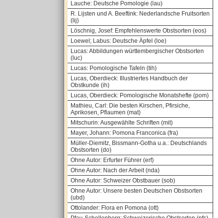
Lauche: Deutsche Pomologie (lau)
R. Lijsten und A. Beeftink: Nederlandsche Fruitsorten
(lij)
Löschnig, Josef: Empfehlenswerte Obstsorten (eos)
Loewel; Labus: Deutsche Äpfel (loe)
Lucas: Abbildungen württembergischer Obstsorten
(luc)
Lucas: Pomologische Tafeln (tih)
Lucas, Oberdieck: Illustriertes Handbuch der
Obstkunde (ih)
Lucas, Oberdieck: Pomologische Monatshefte (pom)
Mathieu, Carl: Die besten Kirschen, Pfirsiche,
Aprikosen, Pflaumen (mat)
Mitschurin: Ausgewählte Schriften (mit)
Mayer, Johann: Pomona Franconica (fra)
Müller-Diemitz, Bissmann-Gotha u.a.: Deutschlands
Obstsorten (do)
Ohne Autor: Erfurter Führer (erf)
Ohne Autor: Nach der Arbeit (nda)
Ohne Autor: Schweizer Obstbauer (sob)
Ohne Autor: Unsere besten Deutschen Obstsorten
(ubd)
Ottolander: Flora en Pomona (ott)