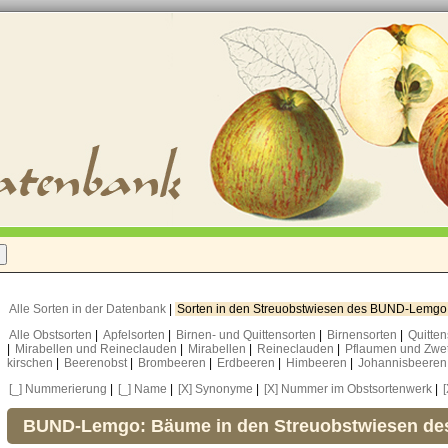
Alle Sorten in der Datenbank
|
Sorten in den Streuobstwiesen des BUND-Lemg
Alle Obstsorten
|
Apfelsorten
|
Birnen- und Quittensorten
|
Birnensorten
|
Quitte
|
Mirabellen und Reineclauden
|
Mirabellen
|
Reineclauden
|
Pflaumen und Zwe
kirschen
|
Beerenobst
|
Brombeeren
|
Erdbeeren
|
Himbeeren
|
Johannisbeere
[_] Nummerierung
|
[_] Name
|
[X] Synonyme
|
[X] Nummer im Obstsortenwerk
|
BUND-Lemgo: Bäume in den Streuobstwiesen d