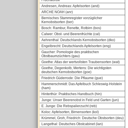
Fruchtkörbe
Andresen, Andreas: Apfelsorten (and)
ARCHE NOAH (anr)
Bernisches Stammregister vorzüglicher
Kernobstsorten (ber)
Bosch: Rambur, Renette, Rotbirn (bos)
Calwer: Obst- und Beerenfrüchte (cal)
Aehrenthal: Deutschlands Kernobstsorten (dko)
Engelbrecht: Deutschlands Apfelsorten (eng)
Gaucher: Pomologie des praktischen
Obstbaumzüchters (gau)
Goethe: Atlas der wertvollsten Traubensorten (wat)
Goethe, Degenkolb, Mertens: Die wichtigsten
deutschen Kernobstsorten (goe)
Friedrich Güderrode: Die Pflaume (gue)
Hammerschmidt: Das Apfelbuch Schleswig-Holstein
(ham)
Hinterthür: Praktisches Handbuch (hin)
Junge: Unser Beerenobst in Feld und Garten (jun)
E. Junge: Die Rebspalierzucht (reb)
Koloc: Apfelsorten, Birnensorten (kol)
Krümmel, Groh, Friedrich: Deutsche Obstsorten (deu)
Langethal: Deutsches Obstcabinet (lan)