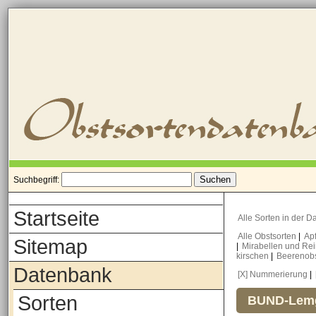
Suchbegriff:
Startseite
Alle Sorten in der 
Alle Obstsorten
|
Ap
Sitemap
|
Mirabellen und Re
kirschen
|
Beerenob
Datenbank
[X] Nummerierung
|
Sorten
BUND-Lemg