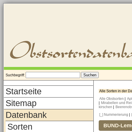
Suchbegriff:
Startseite
Alle Sorten in der 
Alle Obstsorten
|
Ap
Sitemap
|
Mirabellen und Re
kirschen
|
Beerenob
Datenbank
[_] Nummerierung
|
Sorten
BUND-Lemg