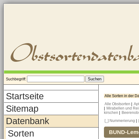
Suchbegriff:
Startseite
Alle Sorten in der 
Alle Obstsorten
|
Ap
Sitemap
|
Mirabellen und Re
kirschen
|
Beerenob
Datenbank
[_] Nummerierung
|
Sorten
BUND-Lemg