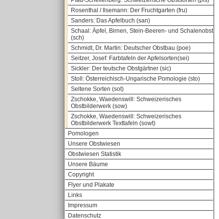
Pfau-Schellenberg: Schweizerische Obstsorten (pfs)
Rosenthal / Ilsemann: Der Fruchtgarten (fru)
Sanders: Das Apfelbuch (san)
Schaal: Äpfel, Birnen, Stein-Beeren- und Schalenobst
(sch)
Schmidt, Dr. Martin: Deutscher Obstbau (poe)
Seitzer, Josef: Farbtafeln der Apfelsorten(sei)
Sickler: Der teutsche Obstgärtner (sic)
Stoll: Österreichisch-Ungarische Pomologie (sto)
Seltene Sorten (sot)
Zschokke, Waedenswill: Schweizerisches
Obstbilderwerk (sow)
Zschokke, Waedenswill: Schweizerisches
Obstbilderwerk Texttafeln (sowt)
Pomologen
Unsere Obstwiesen
Obstwiesen Statistik
Unsere Bäume
Copyright
Flyer und Plakate
Links
Impressum
Datenschutz