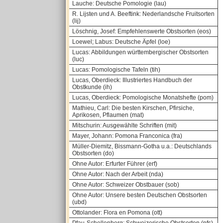
Lauche: Deutsche Pomologie (lau)
R. Lijsten und A. Beeftink: Nederlandsche Fruitsorten
(lij)
Löschnig, Josef: Empfehlenswerte Obstsorten (eos)
Loewel; Labus: Deutsche Äpfel (loe)
Lucas: Abbildungen württembergischer Obstsorten
(luc)
Lucas: Pomologische Tafeln (tih)
Lucas, Oberdieck: Illustriertes Handbuch der
Obstkunde (ih)
Lucas, Oberdieck: Pomologische Monatshefte (pom)
Mathieu, Carl: Die besten Kirschen, Pfirsiche,
Aprikosen, Pflaumen (mat)
Mitschurin: Ausgewählte Schriften (mit)
Mayer, Johann: Pomona Franconica (fra)
Müller-Diemitz, Bissmann-Gotha u.a.: Deutschlands
Obstsorten (do)
Ohne Autor: Erfurter Führer (erf)
Ohne Autor: Nach der Arbeit (nda)
Ohne Autor: Schweizer Obstbauer (sob)
Ohne Autor: Unsere besten Deutschen Obstsorten
(ubd)
Ottolander: Flora en Pomona (ott)