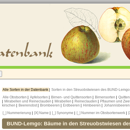
Alle Sorten in der Datenbank
|
Sorten in den Streuobstwiesen des BUND-Lemg
Alle Obstsorten
|
Apfelsorten
|
Birnen- und Quittensorten
|
Birnensorten
|
Quitte
|
Mirabellen und Reineclauden
|
Mirabellen
|
Reineclauden
|
Pflaumen und Zwe
kirschen
|
Beerenobst
|
Brombeeren
|
Erdbeeren
|
Himbeeren
|
Johannisbeere
[_] Nummerierung
|
[X] Name
|
[_] Synonyme
|
[_] Nummer im Obstsortenwerk
|
[
BUND-Lemgo: Bäume in den Streuobstwiesen d