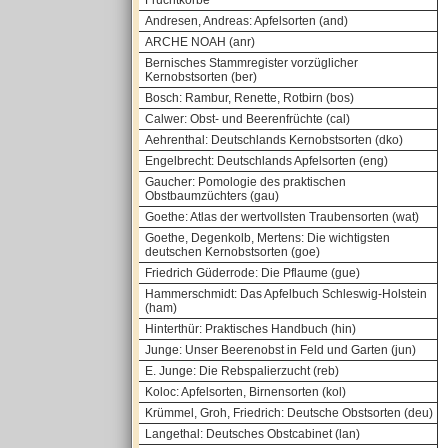
Fruchtkörbe
Andresen, Andreas: Apfelsorten (and)
ARCHE NOAH (anr)
Bernisches Stammregister vorzüglicher
Kernobstsorten (ber)
Bosch: Rambur, Renette, Rotbirn (bos)
Calwer: Obst- und Beerenfrüchte (cal)
Aehrenthal: Deutschlands Kernobstsorten (dko)
Engelbrecht: Deutschlands Apfelsorten (eng)
Gaucher: Pomologie des praktischen
Obstbaumzüchters (gau)
Goethe: Atlas der wertvollsten Traubensorten (wat)
Goethe, Degenkolb, Mertens: Die wichtigsten
deutschen Kernobstsorten (goe)
Friedrich Güderrode: Die Pflaume (gue)
Hammerschmidt: Das Apfelbuch Schleswig-Holstein
(ham)
Hinterthür: Praktisches Handbuch (hin)
Junge: Unser Beerenobst in Feld und Garten (jun)
E. Junge: Die Rebspalierzucht (reb)
Koloc: Apfelsorten, Birnensorten (kol)
Krümmel, Groh, Friedrich: Deutsche Obstsorten (deu)
Langethal: Deutsches Obstcabinet (lan)