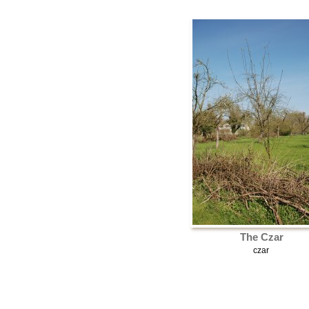
The Czar
czar