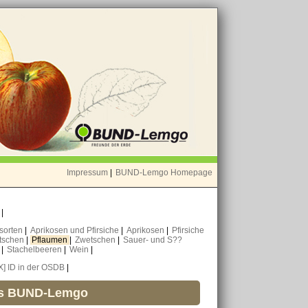
Impressum
|
BUND-Lemgo Homepage
o
|
nsorten
|
Aprikosen und Pfirsiche
|
Aprikosen
|
Pfirsiche
tschen
|
Pflaumen
|
Zwetschen
|
Sauer- und S??
n
|
Stachelbeeren
|
Wein
|
X] ID in der OSDB
|
es BUND-Lemgo