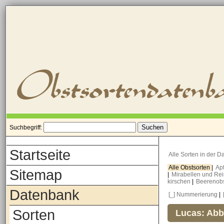
Suchbegriff:
Startseite
Alle Sorten in der 
Alle Obstsorten
|
Ap
Sitemap
|
Mirabellen und Re
kirschen
|
Beerenob
Datenbank
[_] Nummerierung
|
Sorten
Lucas: Abb