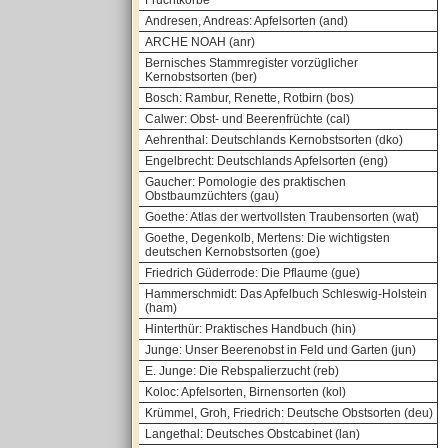
Fruchtkörbe
Andresen, Andreas: Apfelsorten (and)
ARCHE NOAH (anr)
Bernisches Stammregister vorzüglicher
Kernobstsorten (ber)
Bosch: Rambur, Renette, Rotbirn (bos)
Calwer: Obst- und Beerenfrüchte (cal)
Aehrenthal: Deutschlands Kernobstsorten (dko)
Engelbrecht: Deutschlands Apfelsorten (eng)
Gaucher: Pomologie des praktischen
Obstbaumzüchters (gau)
Goethe: Atlas der wertvollsten Traubensorten (wat)
Goethe, Degenkolb, Mertens: Die wichtigsten
deutschen Kernobstsorten (goe)
Friedrich Güderrode: Die Pflaume (gue)
Hammerschmidt: Das Apfelbuch Schleswig-Holstein
(ham)
Hinterthür: Praktisches Handbuch (hin)
Junge: Unser Beerenobst in Feld und Garten (jun)
E. Junge: Die Rebspalierzucht (reb)
Koloc: Apfelsorten, Birnensorten (kol)
Krümmel, Groh, Friedrich: Deutsche Obstsorten (deu)
Langethal: Deutsches Obstcabinet (lan)