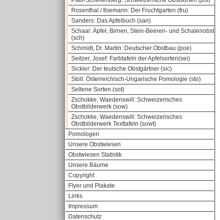
Pfau-Schellenberg: Schweizerische Obstsorten (pfs)
Rosenthal / Ilsemann: Der Fruchtgarten (fru)
Sanders: Das Apfelbuch (san)
Schaal: Äpfel, Birnen, Stein-Beeren- und Schalenobst
(sch)
Schmidt, Dr. Martin: Deutscher Obstbau (poe)
Seitzer, Josef: Farbtafeln der Apfelsorten(sei)
Sickler: Der teutsche Obstgärtner (sic)
Stoll: Österreichisch-Ungarische Pomologie (sto)
Seltene Sorten (sot)
Zschokke, Waedenswill: Schweizerisches
Obstbilderwerk (sow)
Zschokke, Waedenswill: Schweizerisches
Obstbilderwerk Texttafeln (sowt)
Pomologen
Unsere Obstwiesen
Obstwiesen Statistik
Unsere Bäume
Copyright
Flyer und Plakate
Links
Impressum
Datenschutz