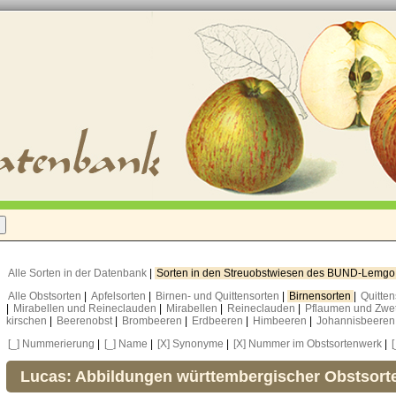
Alle Sorten in der Datenbank
|
Sorten in den Streuobstwiesen des BUND-Lemg
Alle Obstsorten
|
Apfelsorten
|
Birnen- und Quittensorten
|
Birnensorten
|
Quitte
|
Mirabellen und Reineclauden
|
Mirabellen
|
Reineclauden
|
Pflaumen und Zwe
kirschen
|
Beerenobst
|
Brombeeren
|
Erdbeeren
|
Himbeeren
|
Johannisbeere
[_] Nummerierung
|
[_] Name
|
[X] Synonyme
|
[X] Nummer im Obstsortenwerk
|
Lucas: Abbildungen württembergischer Obstsort