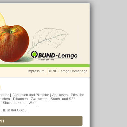
Impressum
|
BUND-Lemgo Homepage
o
|
nsorten
|
Aprikosen und Pfirsiche
|
Aprikosen
|
Pfirsiche
tschen
|
Pflaumen
|
Zwetschen
|
Sauer- und S??
n
|
Stachelbeeren
|
Wein
|
[_] ID in der OSDB
|
en