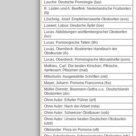
Lauche: Deutsche Pomologie (lau)
R. Lijsten und A. Beeftink: Nederlandsche Fruitsorten
(lij)
Löschnig, Josef: Empfehlenswerte Obstsorten (eos)
Loewel; Labus: Deutsche Äpfel (loe)
Lucas: Abbildungen württembergischer Obstsorten
(luc)
Lucas: Pomologische Tafeln (tih)
Lucas, Oberdieck: Illustriertes Handbuch der
Obstkunde (ih)
Lucas, Oberdieck: Pomologische Monatshefte (pom)
Mathieu, Carl: Die besten Kirschen, Pfirsiche,
Aprikosen, Pflaumen (mat)
Mitschurin: Ausgewählte Schriften (mit)
Mayer, Johann: Pomona Franconica (fra)
Müller-Diemitz, Bissmann-Gotha u.a.: Deutschlands
Obstsorten (do)
Ohne Autor: Erfurter Führer (erf)
Ohne Autor: Nach der Arbeit (nda)
Ohne Autor: Schweizer Obstbauer (sob)
Ohne Autor: Unsere besten Deutschen Obstsorten
(ubd)
Ottolander: Flora en Pomona (ott)