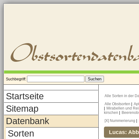
Suchbegriff:
Startseite
Alle Sorten in der 
Alle Obstsorten
|
Ap
Sitemap
|
Mirabellen und Re
kirschen
|
Beerenob
Datenbank
[X] Nummerierung
|
Sorten
Lucas: Abb