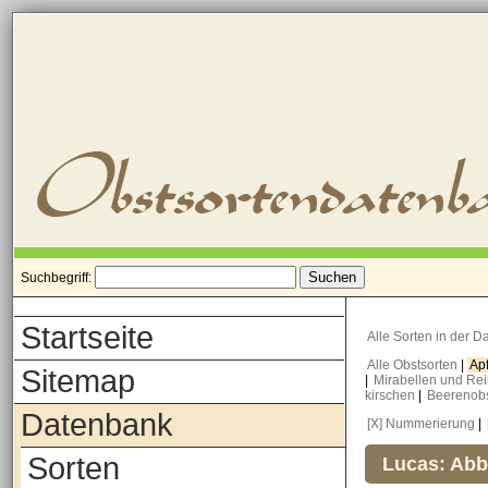
Suchbegriff:
Startseite
Alle Sorten in der 
Alle Obstsorten
|
Ap
Sitemap
|
Mirabellen und Re
kirschen
|
Beerenob
Datenbank
[X] Nummerierung
|
Sorten
Lucas: Abb