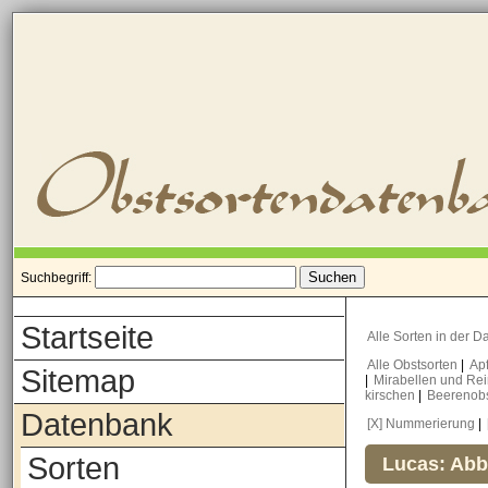
Suchbegriff:
Startseite
Alle Sorten in der 
Alle Obstsorten
|
Ap
Sitemap
|
Mirabellen und Re
kirschen
|
Beerenob
Datenbank
[X] Nummerierung
|
Sorten
Lucas: Abb