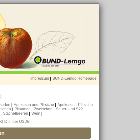
Impressum
|
BUND-Lemgo Homepage
o
|
nsorten
|
Aprikosen und Pfirsiche
|
Aprikosen
|
Pfirsiche
tschen
|
Pflaumen
|
Zwetschen
|
Sauer- und S??
n
|
Stachelbeeren
|
Wein
|
[X] ID in der OSDB
|
en