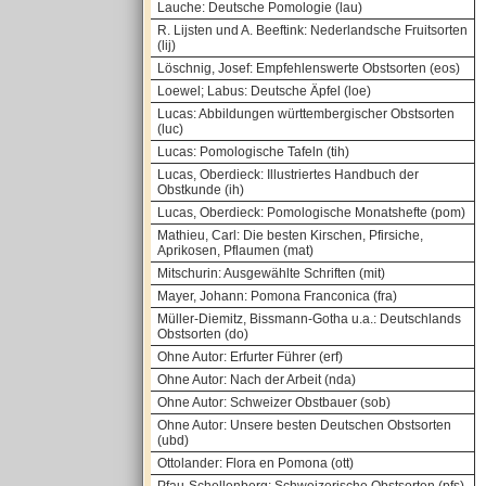
Lauche: Deutsche Pomologie (lau)
R. Lijsten und A. Beeftink: Nederlandsche Fruitsorten
(lij)
Löschnig, Josef: Empfehlenswerte Obstsorten (eos)
Loewel; Labus: Deutsche Äpfel (loe)
Lucas: Abbildungen württembergischer Obstsorten
(luc)
Lucas: Pomologische Tafeln (tih)
Lucas, Oberdieck: Illustriertes Handbuch der
Obstkunde (ih)
Lucas, Oberdieck: Pomologische Monatshefte (pom)
Mathieu, Carl: Die besten Kirschen, Pfirsiche,
Aprikosen, Pflaumen (mat)
Mitschurin: Ausgewählte Schriften (mit)
Mayer, Johann: Pomona Franconica (fra)
Müller-Diemitz, Bissmann-Gotha u.a.: Deutschlands
Obstsorten (do)
Ohne Autor: Erfurter Führer (erf)
Ohne Autor: Nach der Arbeit (nda)
Ohne Autor: Schweizer Obstbauer (sob)
Ohne Autor: Unsere besten Deutschen Obstsorten
(ubd)
Ottolander: Flora en Pomona (ott)