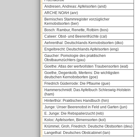
Fruchtkörbe
Andresen, Andreas: Apfelsorten (and)
ARCHE NOAH (anr)
Bernisches Stammregister vorzüglicher
Kernobstsorten (ber)
Bosch: Rambur, Renette, Rotbirn (bos)
Calwer: Obst- und Beerenfrüchte (cal)
Aehrenthal: Deutschlands Kernobstsorten (dko)
Engelbrecht: Deutschlands Apfelsorten (eng)
Gaucher: Pomologie des praktischen
Obstbaumzüchters (gau)
Goethe: Atlas der wertvollsten Traubensorten (wat)
Goethe, Degenkolb, Mertens: Die wichtigsten
deutschen Kernobstsorten (goe)
Friedrich Güderrode: Die Pflaume (gue)
Hammerschmidt: Das Apfelbuch Schleswig-Holstein
(ham)
Hinterthür: Praktisches Handbuch (hin)
Junge: Unser Beerenobst in Feld und Garten (jun)
E. Junge: Die Rebspalierzucht (reb)
Koloc: Apfelsorten, Birnensorten (kol)
Krümmel, Groh, Friedrich: Deutsche Obstsorten (deu)
Langethal: Deutsches Obstcabinet (lan)