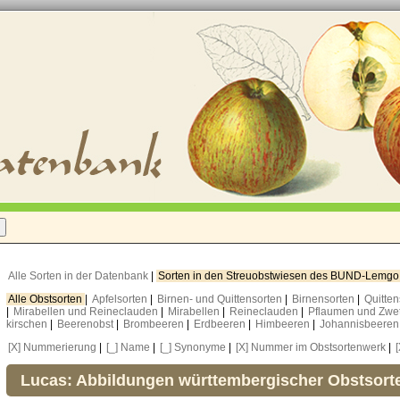
Alle Sorten in der Datenbank
|
Sorten in den Streuobstwiesen des BUND-Lemg
Alle Obstsorten
|
Apfelsorten
|
Birnen- und Quittensorten
|
Birnensorten
|
Quitte
|
Mirabellen und Reineclauden
|
Mirabellen
|
Reineclauden
|
Pflaumen und Zwe
kirschen
|
Beerenobst
|
Brombeeren
|
Erdbeeren
|
Himbeeren
|
Johannisbeere
[X] Nummerierung
|
[_] Name
|
[_] Synonyme
|
[X] Nummer im Obstsortenwerk
|
Lucas: Abbildungen württembergischer Obstsort