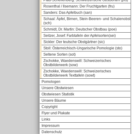
Pfau-Schellenberg: Schweizerische Obstsorten (pfs)
Rosenthal / Ilsemann: Der Fruchtgarten (fru)
Sanders: Das Apfelbuch (san)
Schaal: Äpfel, Birnen, Stein-Beeren- und Schalenobst
(sch)
Schmidt, Dr. Martin: Deutscher Obstbau (poe)
Seitzer, Josef: Farbtafeln der Apfelsorten(sei)
Sickler: Der teutsche Obstgärtner (sic)
Stoll: Österreichisch-Ungarische Pomologie (sto)
Seltene Sorten (sot)
Zschokke, Waedenswill: Schweizerisches
Obstbilderwerk (sow)
Zschokke, Waedenswill: Schweizerisches
Obstbilderwerk Texttafeln (sowt)
Pomologen
Unsere Obstwiesen
Obstwiesen Statistik
Unsere Bäume
Copyright
Flyer und Plakate
Links
Impressum
Datenschutz