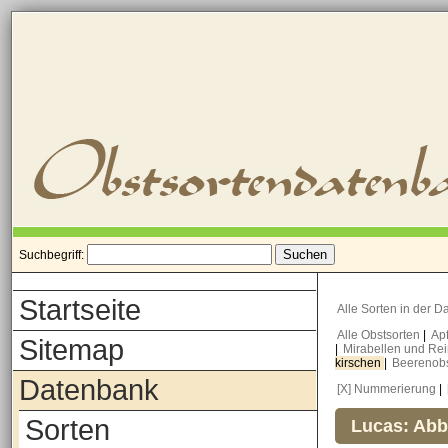
Suchbegriff:
Startseite
Alle Sorten in der 
Alle Obstsorten
|
Ap
Sitemap
|
Mirabellen und Re
kirschen
|
Beerenob
Datenbank
[X] Nummerierung
|
Sorten
Lucas: Abb