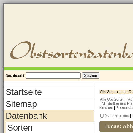
Suchbegriff:
Startseite
Alle Sorten in der 
Alle Obstsorten
|
Ap
Sitemap
|
Mirabellen und Re
kirschen
|
Beerenob
Datenbank
[_] Nummerierung
|
Sorten
Lucas: Abb