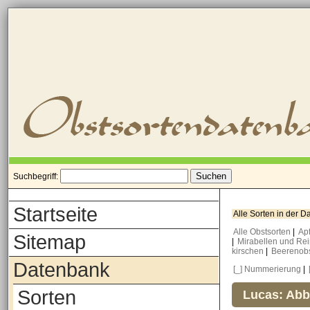
Suchbegriff:
Startseite
Alle Sorten in der 
Alle Obstsorten
|
Ap
Sitemap
|
Mirabellen und Re
kirschen
|
Beerenob
Datenbank
[_] Nummerierung
|
Sorten
Lucas: Abb