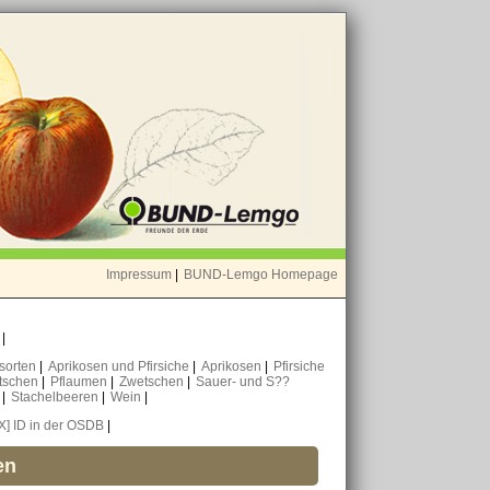
Impressum
|
BUND-Lemgo Homepage
o
|
nsorten
|
Aprikosen und Pfirsiche
|
Aprikosen
|
Pfirsiche
tschen
|
Pflaumen
|
Zwetschen
|
Sauer- und S??
n
|
Stachelbeeren
|
Wein
|
[X] ID in der OSDB
|
en