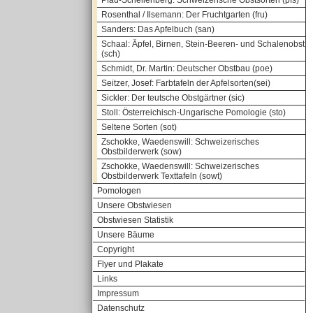
Pfau-Schellenberg: Schweizerische Obstsorten (pfs)
Rosenthal / Ilsemann: Der Fruchtgarten (fru)
Sanders: Das Apfelbuch (san)
Schaal: Äpfel, Birnen, Stein-Beeren- und Schalenobst
(sch)
Schmidt, Dr. Martin: Deutscher Obstbau (poe)
Seitzer, Josef: Farbtafeln der Apfelsorten(sei)
Sickler: Der teutsche Obstgärtner (sic)
Stoll: Österreichisch-Ungarische Pomologie (sto)
Seltene Sorten (sot)
Zschokke, Waedenswill: Schweizerisches
Obstbilderwerk (sow)
Zschokke, Waedenswill: Schweizerisches
Obstbilderwerk Texttafeln (sowt)
Pomologen
Unsere Obstwiesen
Obstwiesen Statistik
Unsere Bäume
Copyright
Flyer und Plakate
Links
Impressum
Datenschutz