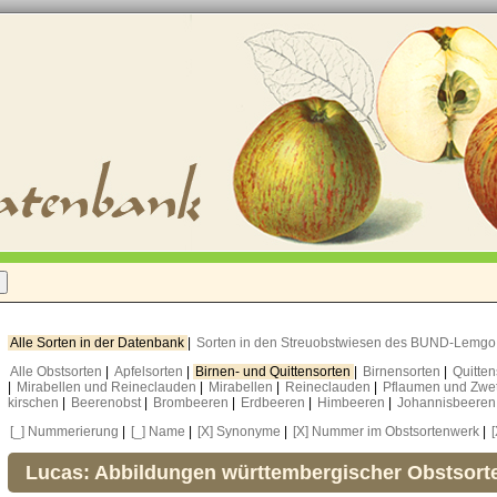
Alle Sorten in der Datenbank
|
Sorten in den Streuobstwiesen des BUND-Lemg
Alle Obstsorten
|
Apfelsorten
|
Birnen- und Quittensorten
|
Birnensorten
|
Quitte
|
Mirabellen und Reineclauden
|
Mirabellen
|
Reineclauden
|
Pflaumen und Zwe
kirschen
|
Beerenobst
|
Brombeeren
|
Erdbeeren
|
Himbeeren
|
Johannisbeere
[_] Nummerierung
|
[_] Name
|
[X] Synonyme
|
[X] Nummer im Obstsortenwerk
|
Lucas: Abbildungen württembergischer Obstsort