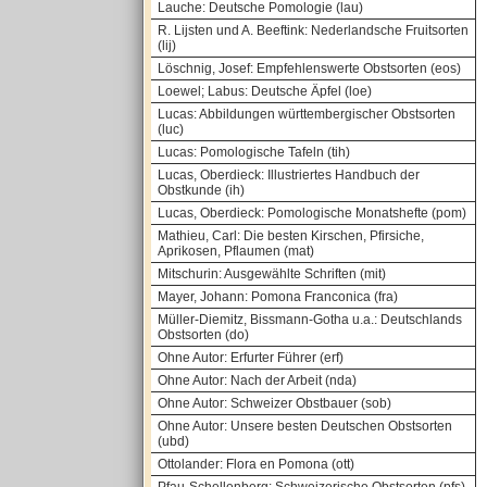
Lauche: Deutsche Pomologie (lau)
R. Lijsten und A. Beeftink: Nederlandsche Fruitsorten
(lij)
Löschnig, Josef: Empfehlenswerte Obstsorten (eos)
Loewel; Labus: Deutsche Äpfel (loe)
Lucas: Abbildungen württembergischer Obstsorten
(luc)
Lucas: Pomologische Tafeln (tih)
Lucas, Oberdieck: Illustriertes Handbuch der
Obstkunde (ih)
Lucas, Oberdieck: Pomologische Monatshefte (pom)
Mathieu, Carl: Die besten Kirschen, Pfirsiche,
Aprikosen, Pflaumen (mat)
Mitschurin: Ausgewählte Schriften (mit)
Mayer, Johann: Pomona Franconica (fra)
Müller-Diemitz, Bissmann-Gotha u.a.: Deutschlands
Obstsorten (do)
Ohne Autor: Erfurter Führer (erf)
Ohne Autor: Nach der Arbeit (nda)
Ohne Autor: Schweizer Obstbauer (sob)
Ohne Autor: Unsere besten Deutschen Obstsorten
(ubd)
Ottolander: Flora en Pomona (ott)