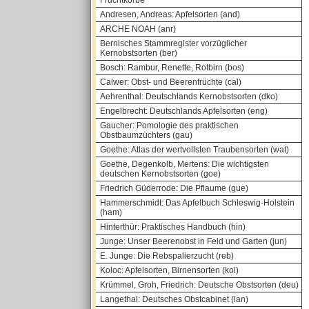
Fruchtkörbe
Andresen, Andreas: Apfelsorten (and)
ARCHE NOAH (anr)
Bernisches Stammregister vorzüglicher
Kernobstsorten (ber)
Bosch: Rambur, Renette, Rotbirn (bos)
Calwer: Obst- und Beerenfrüchte (cal)
Aehrenthal: Deutschlands Kernobstsorten (dko)
Engelbrecht: Deutschlands Apfelsorten (eng)
Gaucher: Pomologie des praktischen
Obstbaumzüchters (gau)
Goethe: Atlas der wertvollsten Traubensorten (wat)
Goethe, Degenkolb, Mertens: Die wichtigsten
deutschen Kernobstsorten (goe)
Friedrich Güderrode: Die Pflaume (gue)
Hammerschmidt: Das Apfelbuch Schleswig-Holstein
(ham)
Hinterthür: Praktisches Handbuch (hin)
Junge: Unser Beerenobst in Feld und Garten (jun)
E. Junge: Die Rebspalierzucht (reb)
Koloc: Apfelsorten, Birnensorten (kol)
Krümmel, Groh, Friedrich: Deutsche Obstsorten (deu)
Langethal: Deutsches Obstcabinet (lan)