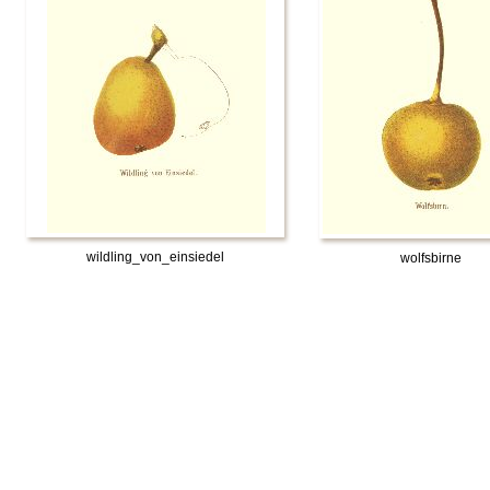
wildling_von_einsiedel
wolfsbirne