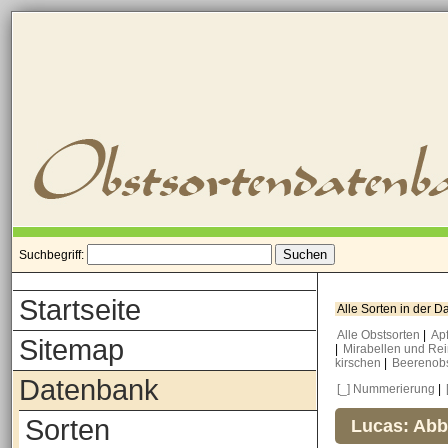
Suchbegriff:
Startseite
Alle Sorten in der 
Alle Obstsorten
|
Ap
Sitemap
|
Mirabellen und Re
kirschen
|
Beerenob
Datenbank
[_] Nummerierung
|
Sorten
Lucas: Abb