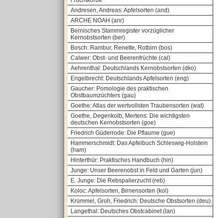
Fruchtkörbe
Andresen, Andreas: Apfelsorten (and)
ARCHE NOAH (anr)
Bernisches Stammregister vorzüglicher
Kernobstsorten (ber)
Bosch: Rambur, Renette, Rotbirn (bos)
Calwer: Obst- und Beerenfrüchte (cal)
Aehrenthal: Deutschlands Kernobstsorten (dko)
Engelbrecht: Deutschlands Apfelsorten (eng)
Gaucher: Pomologie des praktischen
Obstbaumzüchters (gau)
Goethe: Atlas der wertvollsten Traubensorten (wat)
Goethe, Degenkolb, Mertens: Die wichtigsten
deutschen Kernobstsorten (goe)
Friedrich Güderrode: Die Pflaume (gue)
Hammerschmidt: Das Apfelbuch Schleswig-Holstein
(ham)
Hinterthür: Praktisches Handbuch (hin)
Junge: Unser Beerenobst in Feld und Garten (jun)
E. Junge: Die Rebspalierzucht (reb)
Koloc: Apfelsorten, Birnensorten (kol)
Krümmel, Groh, Friedrich: Deutsche Obstsorten (deu)
Langethal: Deutsches Obstcabinet (lan)