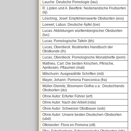
Lauche: Deutsche Pomologie (lau)
R. Lijsten und A. Beeftink: Nederlandsche Fruitsorten
(lij)
Löschnig, Josef: Empfehlenswerte Obstsorten (eos)
Loewel; Labus: Deutsche Äpfel (loe)
Lucas: Abbildungen württembergischer Obstsorten
(luc)
Lucas: Pomologische Tafeln (tih)
Lucas, Oberdieck: Illustriertes Handbuch der
Obstkunde (ih)
Lucas, Oberdieck: Pomologische Monatshefte (pom)
Mathieu, Carl: Die besten Kirschen, Pfirsiche,
Aprikosen, Pflaumen (mat)
Mitschurin: Ausgewählte Schriften (mit)
Mayer, Johann: Pomona Franconica (fra)
Müller-Diemitz, Bissmann-Gotha u.a.: Deutschlands
Obstsorten (do)
Ohne Autor: Erfurter Führer (erf)
Ohne Autor: Nach der Arbeit (nda)
Ohne Autor: Schweizer Obstbauer (sob)
Ohne Autor: Unsere besten Deutschen Obstsorten
(ubd)
Ottolander: Flora en Pomona (ott)