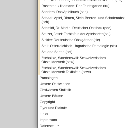
Pfau-Schellenberg: Schweizerische Obstsorten (pfs)
Rosenthal / Ilsemann: Der Fruchtgarten (fru)
Sanders: Das Apfelbuch (san)
Schaal: Äpfel, Birnen, Stein-Beeren- und Schalenobst
(sch)
Schmidt, Dr. Martin: Deutscher Obstbau (poe)
Seitzer, Josef: Farbtafeln der Apfelsorten(sei)
Sickler: Der teutsche Obstgärtner (sic)
Stoll: Österreichisch-Ungarische Pomologie (sto)
Seltene Sorten (sot)
Zschokke, Waedenswill: Schweizerisches
Obstbilderwerk (sow)
Zschokke, Waedenswill: Schweizerisches
Obstbilderwerk Texttafeln (sowt)
Pomologen
Unsere Obstwiesen
Obstwiesen Statistik
Unsere Bäume
Copyright
Flyer und Plakate
Links
Impressum
Datenschutz