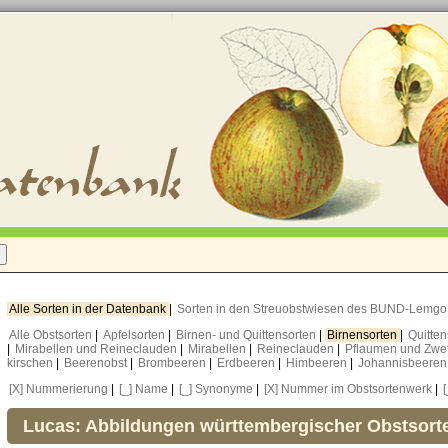
Alle Sorten in der Datenbank
|
Sorten in den Streuobstwiesen des BUND-Lemg
Alle Obstsorten
|
Apfelsorten
|
Birnen- und Quittensorten
|
Birnensorten
|
Quitte
|
Mirabellen und Reineclauden
|
Mirabellen
|
Reineclauden
|
Pflaumen und Zwe
kirschen
|
Beerenobst
|
Brombeeren
|
Erdbeeren
|
Himbeeren
|
Johannisbeere
[X] Nummerierung
|
[_] Name
|
[_] Synonyme
|
[X] Nummer im Obstsortenwerk
|
Lucas: Abbildungen württembergischer Obstsort