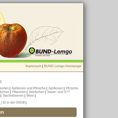
Impressum
|
BUND-Lemgo Homepage
o
|
nsorten
|
Aprikosen und Pfirsiche
|
Aprikosen
|
Pfirsiche
tschen
|
Pflaumen
|
Zwetschen
|
Sauer- und S??
n
|
Stachelbeeren
|
Wein
|
[_] ID in der OSDB
|
en