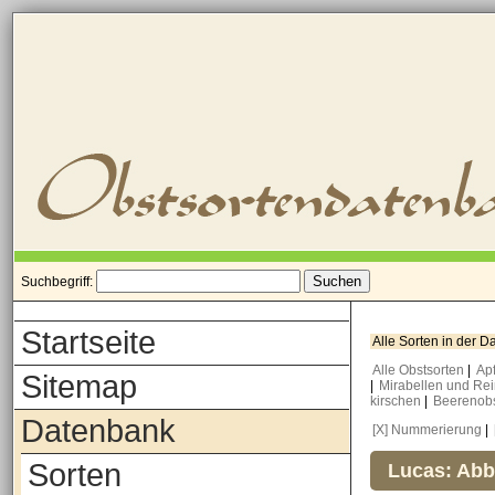
Suchbegriff:
Startseite
Alle Sorten in der 
Alle Obstsorten
|
Ap
Sitemap
|
Mirabellen und Re
kirschen
|
Beerenob
Datenbank
[X] Nummerierung
|
Sorten
Lucas: Abb